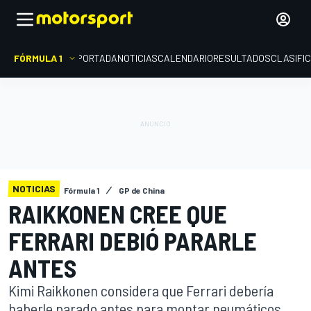
FÓRMULA 1
PORTADA
NOTICIAS
CALENDARIO
RESULTADOS
CLASIFI
NOTICIAS
Fórmula 1
GP de China
RAIKKONEN CREE QUE
FERRARI DEBIÓ PARARLE
ANTES
Kimi Raikkonen considera que Ferrari debería
haberle parado antes para montar neumáticos