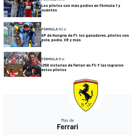
Los pilotos con más podios en Fórmula 1 y
cuántos
FÓRMULA 1
12 d
GP de Hungría de F1: los ganadores, pilotos con
pole, podio, VR y más
FÓRMULA 1
1 m
¡250 victorias de Ferrari en F1¡ Y las lograron
estos pilotos
Más de
Ferrari