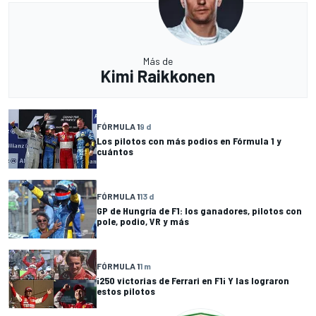
Más de
Kimi Raikkonen
FÓRMULA 1
9 d
Los pilotos con más podios en Fórmula 1 y
cuántos
FÓRMULA 1
13 d
GP de Hungría de F1: los ganadores, pilotos con
pole, podio, VR y más
FÓRMULA 1
1 m
¡250 victorias de Ferrari en F1¡ Y las lograron
estos pilotos