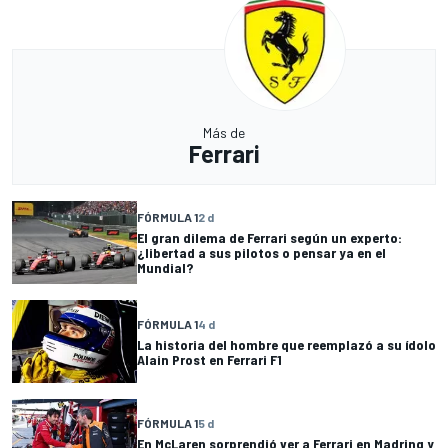
Más de
Ferrari
FÓRMULA 1
2 d
El gran dilema de Ferrari según un experto:
¿libertad a sus pilotos o pensar ya en el
Mundial?
FÓRMULA 1
4 d
La historia del hombre que reemplazó a su ídolo
Alain Prost en Ferrari F1
FÓRMULA 1
5 d
En McLaren sorprendió ver a Ferrari en Madring y