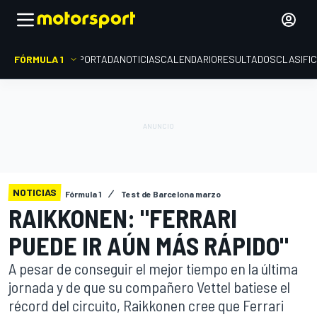
FÓRMULA 1
PORTADA
NOTICIAS
CALENDARIO
RESULTADOS
CLASIFI
NOTICIAS
Fórmula 1
Test de Barcelona marzo
RAIKKONEN: "FERRARI
PUEDE IR AÚN MÁS RÁPIDO"
A pesar de conseguir el mejor tiempo en la última
jornada y de que su compañero Vettel batiese el
récord del circuito, Raikkonen cree que Ferrari