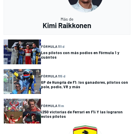
Más de
Kimi Raikkonen
FÓRMULA 1
11 d
Los pilotos con más podios en Fórmula 1 y
cuántos
FÓRMULA 1
15 d
GP de Hungría de F1: los ganadores, pilotos con
pole, podio, VR y más
FÓRMULA 1
1 m
¡250 victorias de Ferrari en F1¡ Y las lograron
estos pilotos