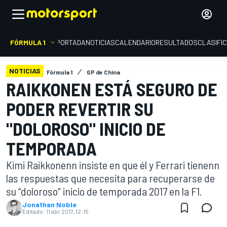
FÓRMULA 1
PORTADA
NOTICIAS
CALENDARIO
RESULTADOS
CLASIFI
NOTICIAS
Fórmula 1
GP de China
RAIKKONEN ESTÁ SEGURO DE
PODER REVERTIR SU
"DOLOROSO" INICIO DE
TEMPORADA
Kimi Raikkonenn insiste en que él y Ferrari tienenn
las respuestas que necesita para recuperarse de
su “doloroso” inicio de temporada 2017 en la F1.
Jonathan Noble
Editado:
11 abr 2017, 12:15