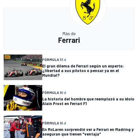
Más de
Ferrari
FÓRMULA 1
3 d
El gran dilema de Ferrari según un experto:
¿libertad a sus pilotos o pensar ya en el
Mundial?
FÓRMULA 1
6 d
La historia del hombre que reemplazó a su ídolo
Alain Prost en Ferrari F1
FÓRMULA 1
6 d
En McLaren sorprendió ver a Ferrari en Madring y
aseguran que tienen "ventaja"