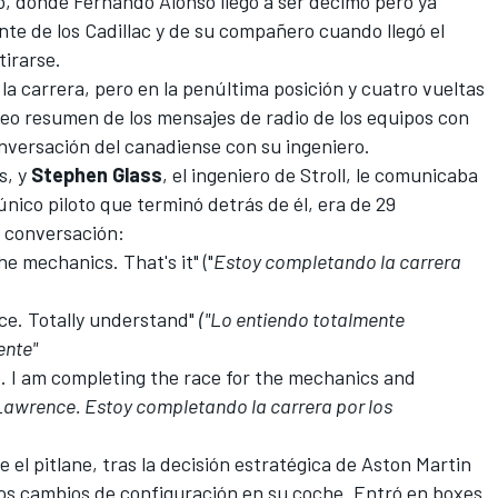
go, donde
Fernando Alonso
llegó a ser décimo pero ya
ante de los
Cadillac
y de su compañero cuando llegó el
tirarse.
la carrera, pero en la penúltima posición y cuatro vueltas
ídeo resumen de los mensajes de radio de los equipos con
onversación del canadiense con su ingeniero.
s, y
Stephen Glass
, el ingeniero de Stroll, le comunicaba
 único piloto que terminó detrás de él, era de 29
a conversación:
he mechanics. That's it" ("
Estoy completando la carrera
nce. Totally understand"
("Lo entiendo totalmente
ente"
 I am completing the race for the mechanics and
Lawrence. Estoy completando la carrera por los
 el pitlane, tras la decisión estratégica de Aston Martin
ros cambios de configuración en su coche. Entró en boxes