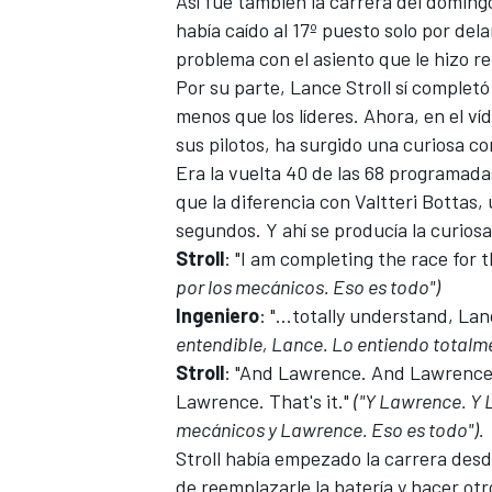
Así fue también la carrera del domin
había caído al 17º puesto solo por del
problema con el asiento que le hizo re
Por su parte,
Lance Stroll
sí completó 
menos que los líderes. Ahora, en el v
sus pilotos, ha surgido una curiosa c
Era la vuelta 40 de las 68 programada
que la diferencia con
Valtteri Bottas
,
segundos. Y ahí se producía la curios
Stroll
: "I am completing the race for t
por los mecánicos. Eso es todo")
Ingeniero
: "...totally understand, La
entendible, Lance. Lo entiendo totalm
Stroll
: "And Lawrence. And Lawrence.
Lawrence. That's it."
("Y Lawrence. Y 
mecánicos y Lawrence. Eso es todo").
Stroll había empezado la carrera desde
de reemplazarle la batería y hacer ot