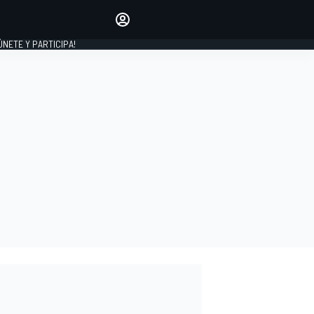
Haz que tu voz se escuche
comentando los artículos
 ÚNETE Y PARTICIPA!
INICIAR SESIÓN
EDICIÓN
ESPAÑA