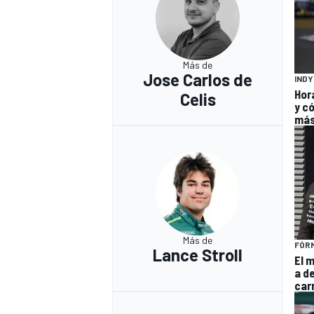
Más de
Jose Carlos de
IND
Hor
Celis
y có
má
Más de
FÓRM
Lance Stroll
El 
a de
car