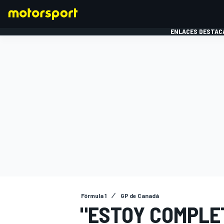
ENLACES DESTAC
FÓRMULA 1
MOTOG
Fórmula 1
GP de Canadá
"ESTOY COMPLE