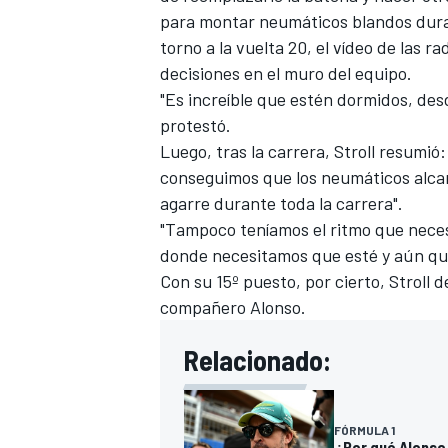
para montar neumáticos blandos duran
torno a la vuelta 20, el vídeo de las r
decisiones en el muro del equipo.
"Es increíble que estén dormidos, desd
protestó.
Luego, tras la carrera, Stroll resumió:
conseguimos que los neumáticos alca
agarre durante toda la carrera".
"Tampoco teníamos el ritmo que neces
donde necesitamos que esté y aún que
MÁS CATEGORÍAS
Con su 15º puesto, por cierto, Stroll de
compañero Alonso.
Relacionado:
FÓRMULA 1
¿Por qué Alonso 