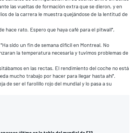
te las vueltas de formación extra que se dieron, y en
adios de la carrera le muestra quejándose de la lentitud de
e hace rato. Espero que haya café para el pitwall",
 "Ha sido un fin de semana difícil en Montreal. No
nzaran la temperatura necesaria y tuvimos problemas de
itábamos en las rectas. El rendimiento del coche no está
da mucho trabajo por hacer para llegar hasta ahí".
ja de ser el farolillo rojo del mundial y lo pasa a su
aparece último en la tabla del mundial de F1?