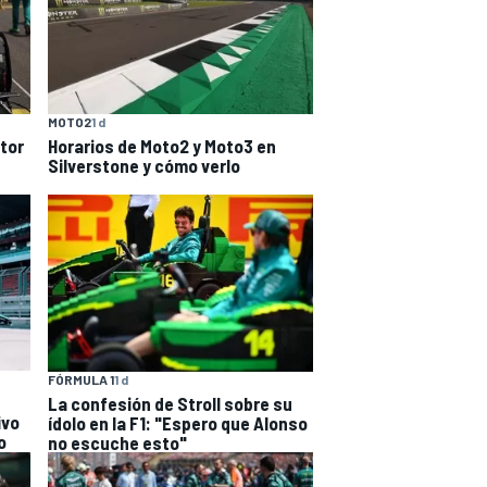
MOTO2
1 d
tor
Horarios de Moto2 y Moto3 en
Silverstone y cómo verlo
FÓRMULA 1
1 d
La confesión de Stroll sobre su
ivo
ídolo en la F1: "Espero que Alonso
o
no escuche esto"