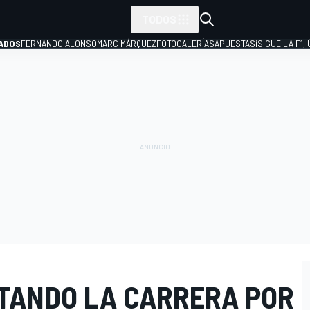
TODOS
ADOS
FERNANDO ALONSO
MARC MÁRQUEZ
FOTOGALERÍAS
APUESTAS
¡SIGUE LA F1,
P
TANDO LA CARRERA POR