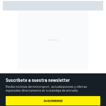
Por qué el título de Norris condicionó el inicio de McLaren
en la F1 2026
Suscríbete a nuestra newsletter
Recibe noticias de motorsport, actualizaciones y ofertas
especiales directamente en tu bandeja de entrada.
SUSCRIBIRSE