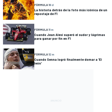
FÓRMULA 1
6 d
La historia detrás de la foto más icónica de un
repostaje de F1
FÓRMULA 1
1 m
Cuando Jean Alesi superó el sudor y lágrimas
para ganar por fin en F1
FÓRMULA 1
2 m
Cuando Senna logró finalmente domar a 'El
león'