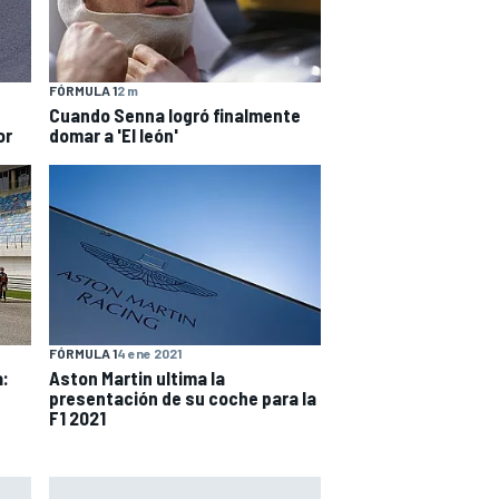
FÓRMULA 1
2 m
Cuando Senna logró finalmente
or
domar a 'El león'
FÓRMULA 1
4 ene 2021
a:
Aston Martin ultima la
presentación de su coche para la
F1 2021