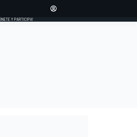
Haz que tu voz se escuche
comentando los artículos
 ÚNETE Y PARTICIPA!
INICIAR SESIÓN
EDICIÓN
ESPAÑA