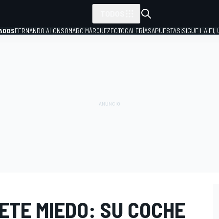
TODOS
ADOS
FERNANDO ALONSO
MARC MÁRQUEZ
FOTOGALERÍAS
APUESTAS
¡SIGUE LA F1,
P
ETE MIEDO: SU COCHE