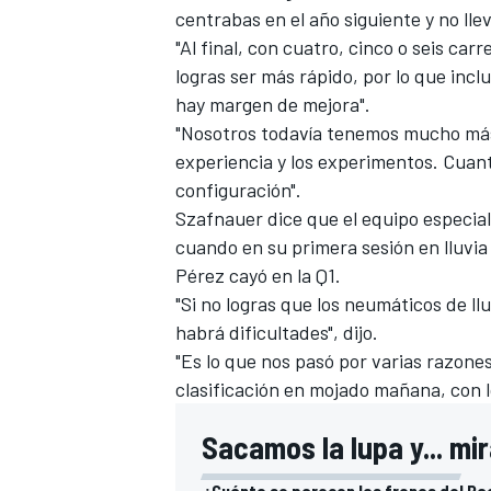
centrabas en el año siguiente y no lle
"Al final, con cuatro, cinco o seis ca
logras ser más rápido, por lo que in
hay margen de mejora".
"Nosotros todavía tenemos mucho más
experiencia y los experimentos. Cua
configuración".
Szafnauer dice que el equipo especi
cuando en su primera sesión en lluvia
Pérez
cayó en la Q1.
MÁS CATEGORÍAS
"Si no logras que los neumáticos de l
habrá dificultades", dijo.
"Es lo que nos pasó por varias razone
clasificación en mojado mañana, con l
Sacamos la lupa y... mir
¿Cuánto se parecen los frenos del Rac