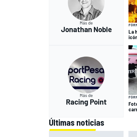
Más de
FÓRM
Jonathan Noble
La 
icó
Más de
FÓRM
Racing Point
Fot
carr
Últimas noticias