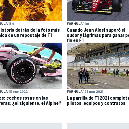
ULA 1
6 d
FÓRMULA 1
1 m
historia detrás de la foto más
Cuando Jean Alesi superó el
nica de un repostaje de F1
sudor y lágrimas para ganar p
fin en F1
ULA 1
17 ene 2022
FÓRMULA 1
25 mar 2021
os: coches rosas en las
La parrilla de F1 2021 complet
eras; ¿el siguiente, el Alpine?
pilotos, equipos y contratos