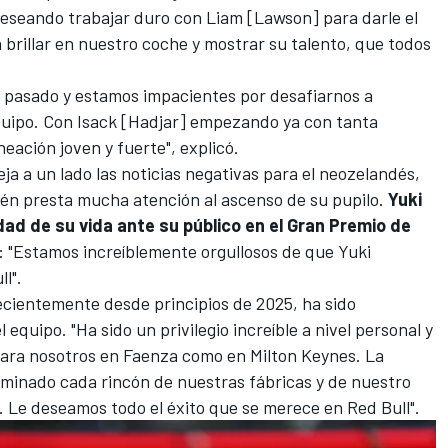
deseando trabajar duro con Liam [Lawson] para darle el
brillar en nuestro coche y mostrar su talento, que todos
o pasado y estamos impacientes por desafiarnos a
uipo. Con Isack [Hadjar] empezando ya con tanta
ación joven y fuerte", explicó.
eja a un lado las noticias negativas para el neozelandés,
ién presta mucha atención al ascenso de su pupilo.
Yuki
ad de su vida ante su público en el Gran Premio de
: "Estamos increíblemente orgullosos de que Yuki
l".
ecientemente desde principios de 2025, ha sido
 equipo. "Ha sido un privilegio increíble a nivel personal y
 para nosotros en Faenza como en Milton Keynes. La
iluminado cada rincón de nuestras fábricas y de nuestro
s. Le deseamos todo el éxito que se merece en Red Bull".