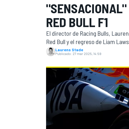
"SENSACIONAL"
INDYCAR
WRC
RED BULL F1
El director de Racing Bulls, Laure
Red Bull y el regreso de Liam Lawso
Laurens Stade
Publicado:
27 mar 2025, 14:59
WEC
FÓRMULA E