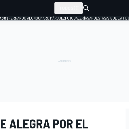
TODOS
ADOS
FERNANDO ALONSO
MARC MÁRQUEZ
FOTOGALERÍAS
APUESTAS
¡SIGUE LA F1,
P
E ALEGRA POR EL