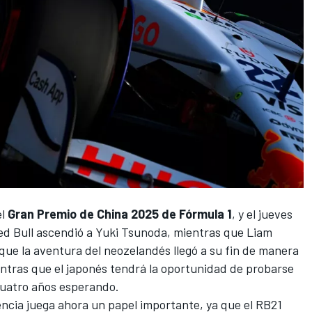
el
Gran Premio de China 2025 de Fórmula 1
, y el jueves
ed Bull
ascendió a
Yuki Tsunoda
, mientras que
Liam
o que la aventura del neozelandés llegó a su fin de manera
ientras que el japonés tendrá la oportunidad de probarse
uatro años esperando.
encia juega ahora un papel importante, ya que el
RB21