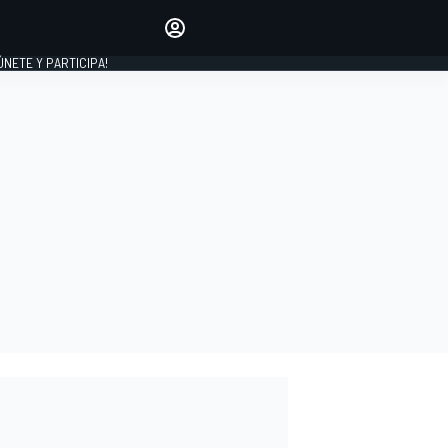
Haz que tu voz se escuche
comentando los artículos
 ÚNETE Y PARTICIPA!
INICIAR SESIÓN
EDICIÓN
ESPAÑA