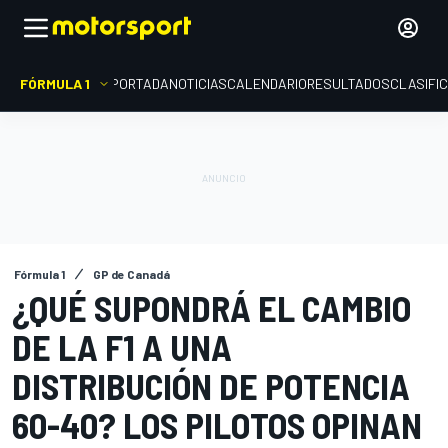
FÓRMULA 1
PORTADA
NOTICIAS
CALENDARIO
RESULTADOS
CLASIFI
Fórmula 1
GP de Canadá
¿QUÉ SUPONDRÁ EL CAMBIO
DE LA F1 A UNA
DISTRIBUCIÓN DE POTENCIA
60-40? LOS PILOTOS OPINAN