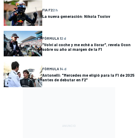
FIA F2
2 h
La nueva generación: Nikola Tsolov
FÓRMULA 1
2 d
"Volví al coche y me eché a llorar", revela Ocon
sobre su año al margen de la F1
FÓRMULA 1
4 d
Antonelli: "Mercedes me eligió para la F1 de 2025
antes de debutar en F2"