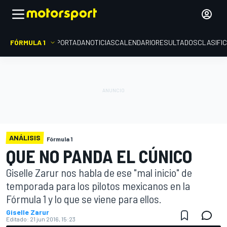
FÓRMULA 1
PORTADA
NOTICIAS
CALENDARIO
RESULTADOS
CLASIFI
ANÁLISIS
Fórmula 1
QUE NO PANDA EL CÚNICO
Giselle Zarur nos habla de ese "mal inicio" de
temporada para los pilotos mexicanos en la
Fórmula 1 y lo que se viene para ellos.
Giselle Zarur
Editado:
21 jun 2016, 15:23