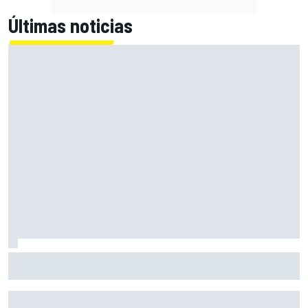
Últimas noticias
Marcus Ericsson seguirá con Andretti en la temporada
2027 de IndyCar