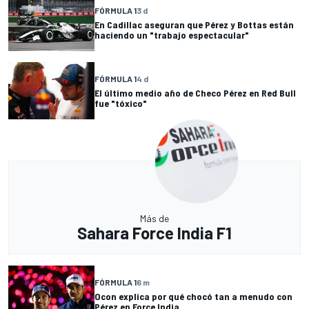
FÓRMULA 1
3 d
En Cadillac aseguran que Pérez y Bottas están
haciendo un "trabajo espectacular"
FÓRMULA 1
4 d
El último medio año de Checo Pérez en Red Bull
fue "tóxico"
Más de
Sahara Force India F1
FÓRMULA 1
6 m
Ocon explica por qué chocó tan a menudo con
Pérez en Force India