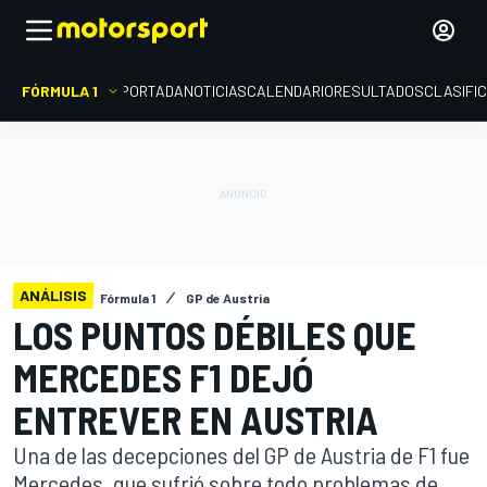
FÓRMULA 1
PORTADA
NOTICIAS
CALENDARIO
RESULTADOS
CLASIFI
ANÁLISIS
Fórmula 1
GP de Austria
LOS PUNTOS DÉBILES QUE
MERCEDES F1 DEJÓ
ENTREVER EN AUSTRIA
Una de las decepciones del GP de Austria de F1 fue
Mercedes, que sufrió sobre todo problemas de