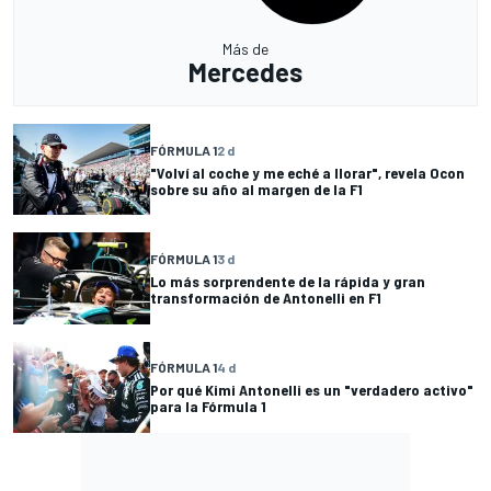
Más de
Mercedes
FÓRMULA 1
2 d
"Volví al coche y me eché a llorar", revela Ocon
sobre su año al margen de la F1
FÓRMULA 1
3 d
Lo más sorprendente de la rápida y gran
transformación de Antonelli en F1
FÓRMULA 1
4 d
Por qué Kimi Antonelli es un "verdadero activo"
para la Fórmula 1