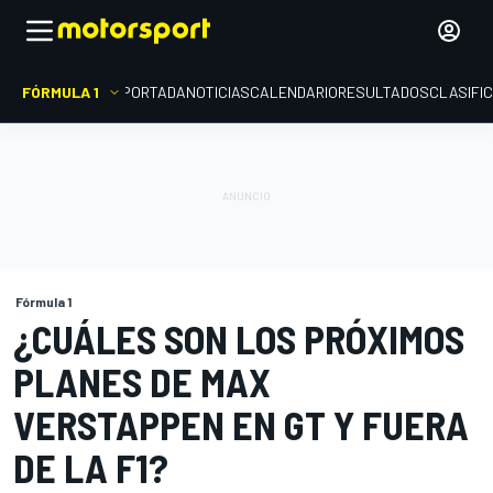
FÓRMULA 1
PORTADA
NOTICIAS
CALENDARIO
RESULTADOS
CLASIFI
Fórmula 1
¿CUÁLES SON LOS PRÓXIMOS
PLANES DE MAX
VERSTAPPEN EN GT Y FUERA
DE LA F1?