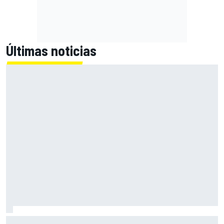
Últimas noticias
Acosta: "El neumático medio trasero nos ayudará mañana