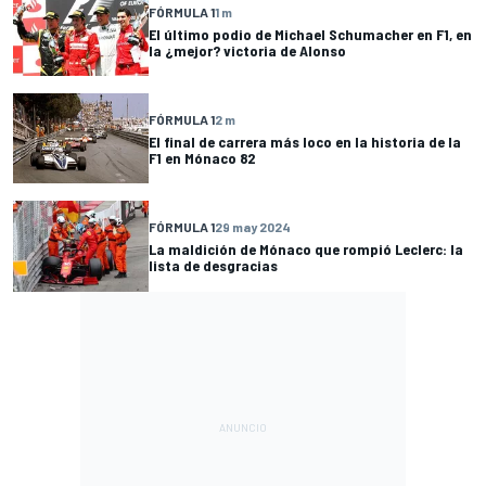
FÓRMULA 1
1 m
El último podio de Michael Schumacher en F1, en
la ¿mejor? victoria de Alonso
FÓRMULA 1
2 m
El final de carrera más loco en la historia de la
F1 en Mónaco 82
FÓRMULA 1
29 may 2024
La maldición de Mónaco que rompió Leclerc: la
lista de desgracias