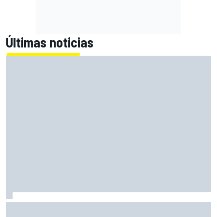
Últimas noticias
Alex Márquez: "Ganar a las Aprilia será imposible. Sin la
caída de Raúl, habrían terminado top 4"