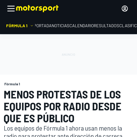
FÓRMULA 1
PORTADA
NOTICIAS
CALENDARIO
RESULTADOS
CLASIFI
Fórmula 1
MENOS PROTESTAS DE LOS
EQUIPOS POR RADIO DESDE
QUE ES PÚBLICO
Los equipos de Fórmula 1 ahora usan menos la
radio para protestar ante dirección de carrera