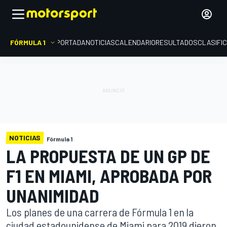
FÓRMULA 1
PORTADA
NOTICIAS
CALENDARIO
RESULTADOS
CLASIFI
NOTICIAS
Fórmula 1
LA PROPUESTA DE UN GP DE
F1 EN MIAMI, APROBADA POR
UNANIMIDAD
Los planes de una carrera de Fórmula 1 en la
ciudad estadounidense de Miami para 2019 dieron