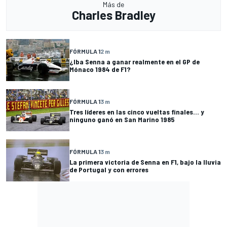
Más de
Charles Bradley
FÓRMULA 1
2 m
¿Iba Senna a ganar realmente en el GP de
Mónaco 1984 de F1?
FÓRMULA 1
3 m
Tres líderes en las cinco vueltas finales... y
ninguno ganó en San Marino 1985
FÓRMULA 1
3 m
La primera victoria de Senna en F1, bajo la lluvia
de Portugal y con errores