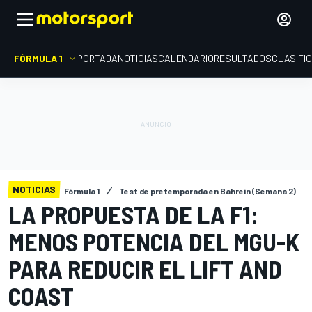
FÓRMULA 1
PORTADA
NOTICIAS
CALENDARIO
RESULTADOS
CLASIFI
NOTICIAS
Fórmula 1
Test de pretemporada en Bahrein (Semana 2)
LA PROPUESTA DE LA F1:
MENOS POTENCIA DEL MGU-K
PARA REDUCIR EL LIFT AND
COAST