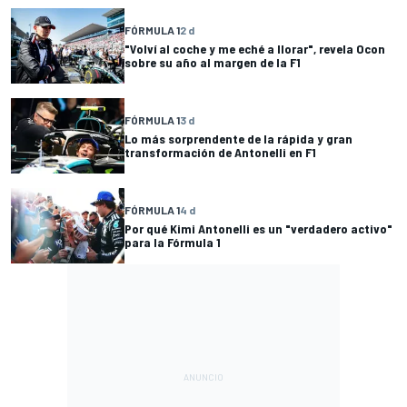
FÓRMULA 1
2 d
"Volví al coche y me eché a llorar", revela Ocon
sobre su año al margen de la F1
FÓRMULA 1
3 d
Lo más sorprendente de la rápida y gran
transformación de Antonelli en F1
FÓRMULA 1
4 d
Por qué Kimi Antonelli es un "verdadero activo"
para la Fórmula 1