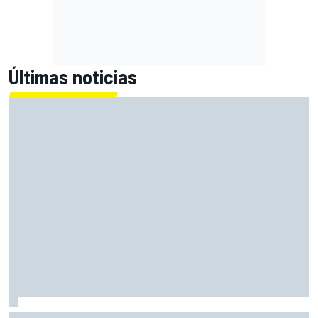
Últimas noticias
Con el Destrier, Bugatti convierte su Bolide de circuito en