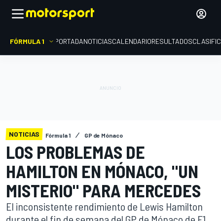
FÓRMULA 1
PORTADA
NOTICIAS
CALENDARIO
RESULTADOS
CLASIFI
NOTICIAS
Fórmula 1
GP de Mónaco
LOS PROBLEMAS DE
HAMILTON EN MÓNACO, "UN
MISTERIO" PARA MERCEDES
El inconsistente rendimiento de Lewis Hamilton
durante el fin de semana del GP de Mónaco de F1