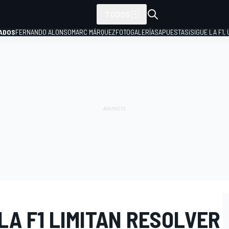
TODOS
ADOS
FERNANDO ALONSO
MARC MÁRQUEZ
FOTOGALERÍAS
APUESTAS
¡SIGUE LA F1,
P
LA F1 LIMITAN RESOLVER