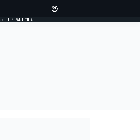
Haz que tu voz se escuche
comentando los artículos
 ÚNETE Y PARTICIPA!
INICIAR SESIÓN
EDICIÓN
ESPAÑA