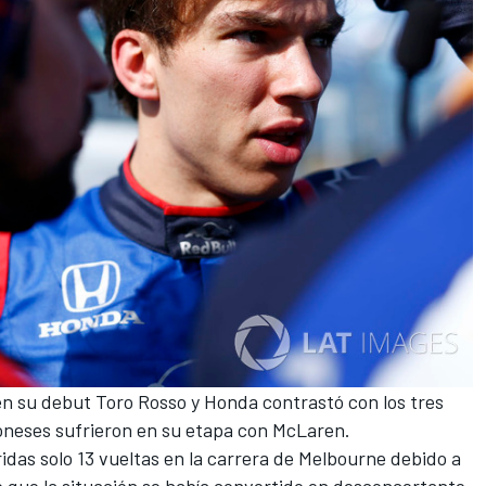
 en su
debut Toro Rosso y Honda
contrastó con los tres
oneses sufrieron en su
etapa con McLaren
.
idas solo 13 vueltas en la
carrera de Melbourne
debido a
que la situación se había convertido en desconcertante