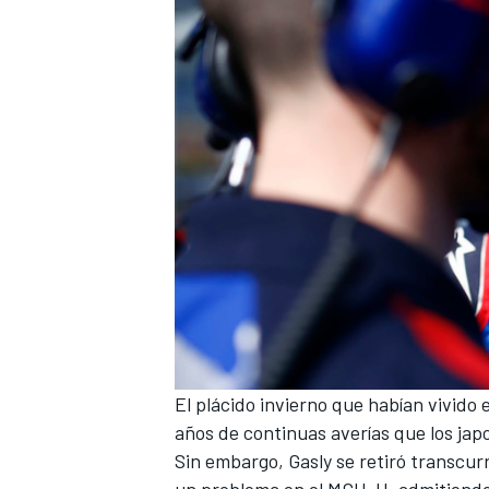
El plácido invierno que habían vivido
años de continuas averías que los jap
Sin embargo,
Gasly
se retiró transcurr
un problema en el MGU-H, admitiendo 