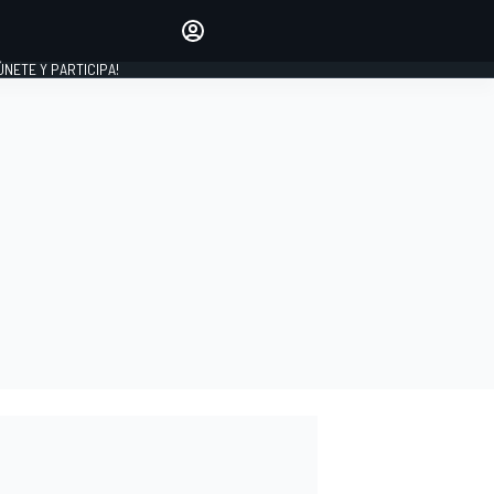
Haz que tu voz se escuche
comentando los artículos
 ÚNETE Y PARTICIPA!
INICIAR SESIÓN
EDICIÓN
ESPAÑA