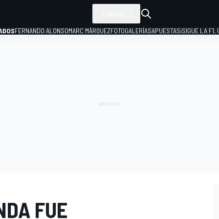
TODOS
ADOS
FERNANDO ALONSO
MARC MÁRQUEZ
FOTOGALERÍAS
APUESTAS
¡SIGUE LA F1,
P
NDA FUE