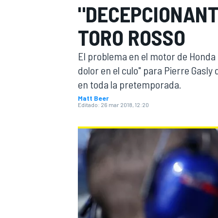
"DECEPCIONANT
INDYCAR
WRC
TORO ROSSO
El problema en el motor de Honda 
dolor en el culo" para Pierre Gasl
en toda la pretemporada.
Matt Beer
Editado:
26 mar 2018, 12:20
WEC
FÓRMULA E