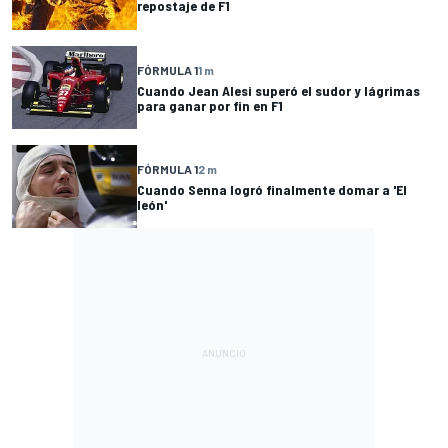
repostaje de F1
FÓRMULA 1
1 m
Cuando Jean Alesi superó el sudor y lágrimas
para ganar por fin en F1
FÓRMULA 1
2 m
Cuando Senna logró finalmente domar a 'El
león'