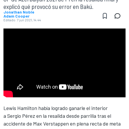
explicó qué provocó su error en Bakú.
Jonathan Noble
Adam Cooper
Editado:
7 jun 2021, 14:44
Lewis Hamilton
había logrado ganarle el interior
a
Sergio Pérez
en la resalida desde parrilla tras el
accidente de
Max Verstappen
en plena recta de meta