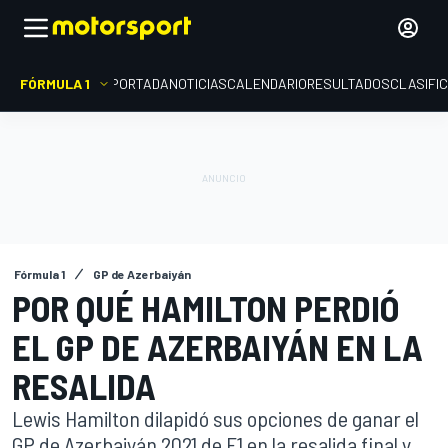
FÓRMULA 1
PORTADA
NOTICIAS
CALENDARIO
RESULTADOS
CLASIFI
Fórmula 1
GP de Azerbaiyán
POR QUÉ HAMILTON PERDIÓ
EL GP DE AZERBAIYÁN EN LA
RESALIDA
Lewis Hamilton dilapidó sus opciones de ganar el
GP de Azerbaiyán 2021 de F1 en la resalida final y