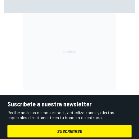
Las sprint van camino de aumentar en 2027, pero... ¿es
realmente el rumbo correcto?
Suscríbete a nuestra newsletter
Recibe noticias de motorsport, actualizaciones y ofertas
especiales directamente en tu bandeja de entrada.
SUSCRIBIRSE