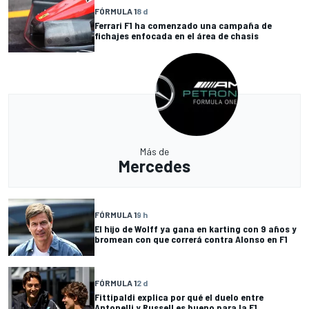
FÓRMULA 1
8 d
Ferrari F1 ha comenzado una campaña de
fichajes enfocada en el área de chasis
Más de
Mercedes
FÓRMULA 1
9 h
El hijo de Wolff ya gana en karting con 9 años y
bromean con que correrá contra Alonso en F1
FÓRMULA 1
2 d
Fittipaldi explica por qué el duelo entre
Antonelli y Russell es bueno para la F1