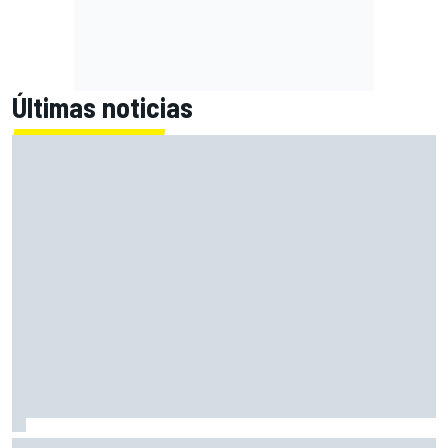
Últimas noticias
Alex Márquez: "Ganar a las Aprilia será imposible. Sin la