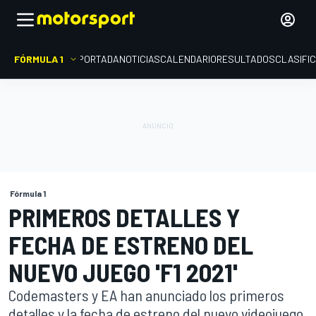
FÓRMULA 1
PORTADA
NOTICIAS
CALENDARIO
RESULTADOS
CLASIFI
Fórmula 1
PRIMEROS DETALLES Y
FECHA DE ESTRENO DEL
NUEVO JUEGO 'F1 2021'
Codemasters y EA han anunciado los primeros
detalles y la fecha de estreno del nuevo videojuego