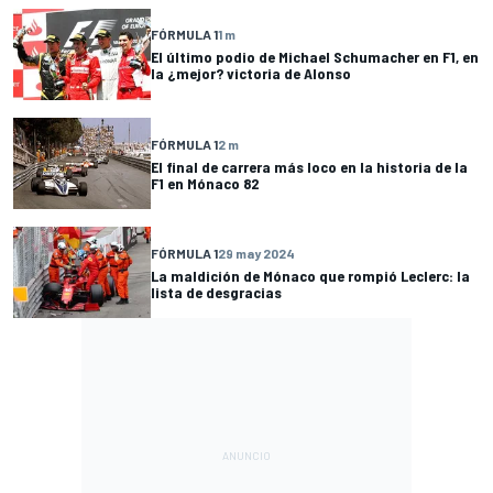
FÓRMULA 1
1 m
El último podio de Michael Schumacher en F1, en
la ¿mejor? victoria de Alonso
FÓRMULA 1
2 m
El final de carrera más loco en la historia de la
F1 en Mónaco 82
FÓRMULA 1
29 may 2024
La maldición de Mónaco que rompió Leclerc: la
lista de desgracias