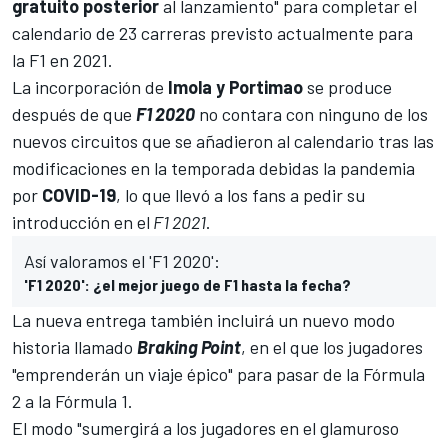
gratuito posterior
al lanzamiento" para completar el
calendario de 23 carreras previsto actualmente para
la F1
en 2021.
La incorporación de
Imola y Portimao
se produce
después de que
F1 2020
no contara con ninguno de los
nuevos circuitos que se añadieron al calendario tras las
modificaciones en la temporada debidas la pandemia
por
COVID-19
, lo que llevó a los fans a pedir su
introducción en el
F1 2021
.
Así valoramos el 'F1 2020':
'F1 2020': ¿el mejor juego de F1 hasta la fecha?
La nueva entrega también incluirá un nuevo modo
historia llamado
Braking Point
, en el que los jugadores
"emprenderán un viaje épico" para pasar de la
Fórmula
2
a la Fórmula 1.
El modo "sumergirá a los jugadores en el glamuroso