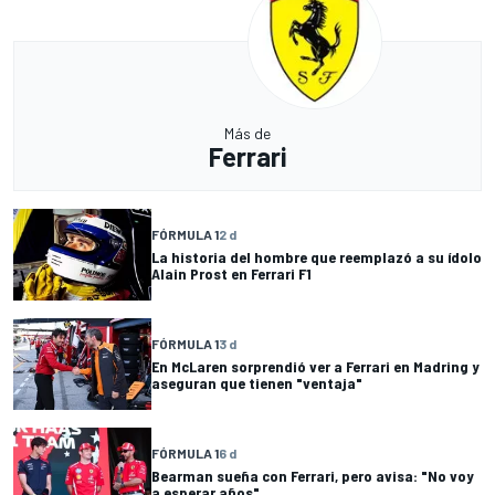
Más de
Ferrari
FÓRMULA 1
2 d
La historia del hombre que reemplazó a su ídolo
Alain Prost en Ferrari F1
FÓRMULA 1
3 d
En McLaren sorprendió ver a Ferrari en Madring y
aseguran que tienen "ventaja"
FÓRMULA 1
6 d
Bearman sueña con Ferrari, pero avisa: "No voy
a esperar años"