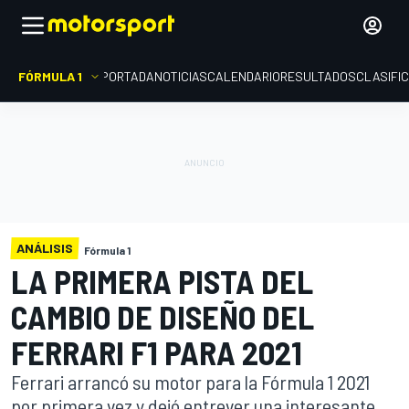
FÓRMULA 1
PORTADA
NOTICIAS
CALENDARIO
RESULTADOS
CLASIFI
ANÁLISIS
Fórmula 1
LA PRIMERA PISTA DEL
CAMBIO DE DISEÑO DEL
FERRARI F1 PARA 2021
Ferrari arrancó su motor para la Fórmula 1 2021
por primera vez y dejó entrever una interesante