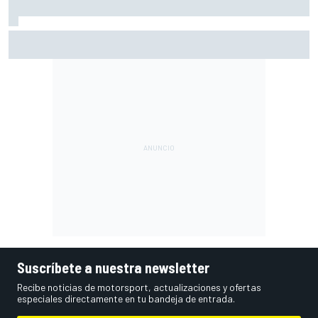
Newey responde a los rumores de Horner y avisa de más
cambios en Aston Martin
Suscríbete a nuestra newsletter
Recibe noticias de motorsport, actualizaciones y ofertas
especiales directamente en tu bandeja de entrada.