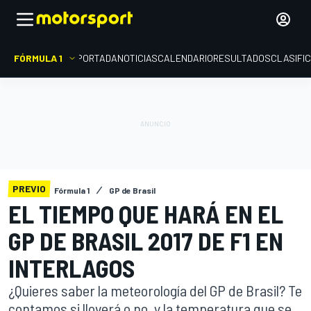
FÓRMULA 1
PORTADA
NOTICIAS
CALENDARIO
RESULTADOS
CLASIFI
PREVIO
Fórmula 1
GP de Brasil
EL TIEMPO QUE HARÁ EN EL
GP DE BRASIL 2017 DE F1 EN
INTERLAGOS
¿Quieres saber la meteorología del GP de Brasil? Te
contamos si lloverá o no, y la temperatura que se