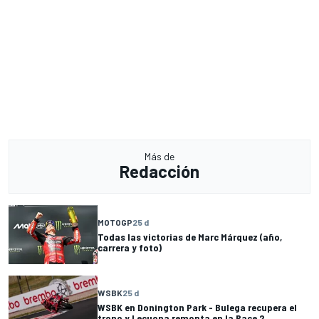
Más de
Redacción
MOTOGP
25 d
Todas las victorias de Marc Márquez (año,
carrera y foto)
WSBK
25 d
WSBK en Donington Park - Bulega recupera el
trono y Lecuona remonta en la Race 2