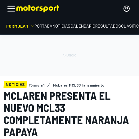
FÓRMULA 1
PORTADA
NOTICIAS
CALENDARIO
RESULTADOS
CLASIFI
NOTICIAS
Fórmula 1
McLaren MCL33, lanzamiento
MCLAREN PRESENTA EL
NUEVO MCL33
COMPLETAMENTE NARANJA
PAPAYA