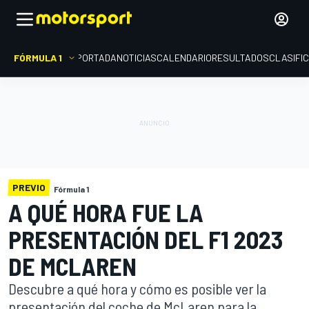
FÓRMULA 1
PORTADA
NOTICIAS
CALENDARIO
RESULTADOS
CLASIFI
PREVIO
Fórmula 1
A QUÉ HORA FUE LA
PRESENTACIÓN DEL F1 2023
DE MCLAREN
Descubre a qué hora y cómo es posible ver la
presentación del coche de McLaren para la