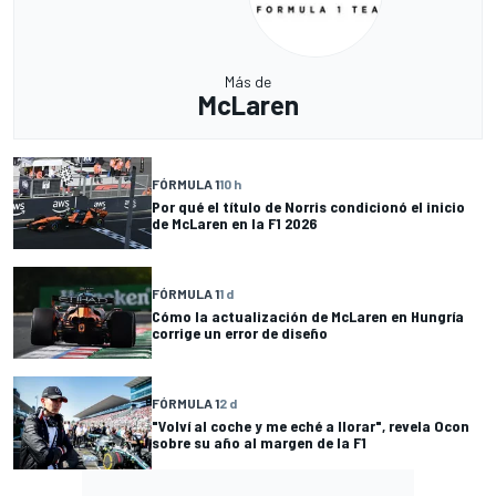
Más de
McLaren
FÓRMULA 1
10 h
Por qué el título de Norris condicionó el inicio
de McLaren en la F1 2026
FÓRMULA 1
1 d
Cómo la actualización de McLaren en Hungría
corrige un error de diseño
FÓRMULA 1
2 d
"Volví al coche y me eché a llorar", revela Ocon
sobre su año al margen de la F1