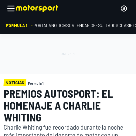
FÓRMULA 1
PORTADA
NOTICIAS
CALENDARIO
RESULTADOS
CLASIFI
NOTICIAS
Fórmula 1
PREMIOS AUTOSPORT: EL
HOMENAJE A CHARLIE
WHITING
Charlie Whiting fue recordado durante la noche
más importante del deporte de motor con un