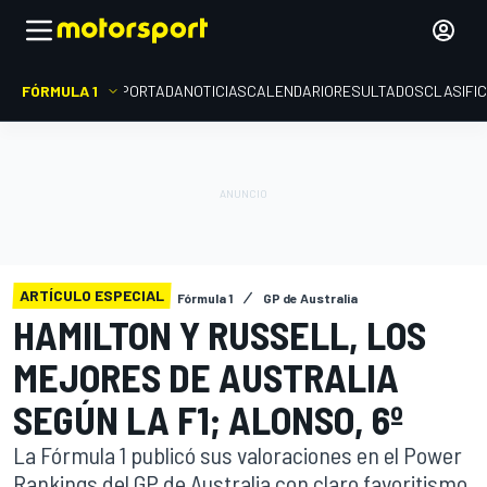
FÓRMULA 1
PORTADA
NOTICIAS
CALENDARIO
RESULTADOS
CLASIFI
ARTÍCULO ESPECIAL
Fórmula 1
GP de Australia
HAMILTON Y RUSSELL, LOS
MEJORES DE AUSTRALIA
SEGÚN LA F1; ALONSO, 6º
La Fórmula 1 publicó sus valoraciones en el Power
Rankings del GP de Australia con claro favoritismo