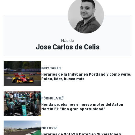
Más de
Jose Carlos de Celis
INDYCAR
1 d
Horarios de la IndyCar en Portland y cómo verlo:
Palou, líder, busca más
FÓRMULA 1
Honda prueba hoy el nuevo motor del Aston
Martin F1: "Una gran oportunidad"
MOTO2
1 d
Horarios de Moto2 y Moto3 en Silverstone y