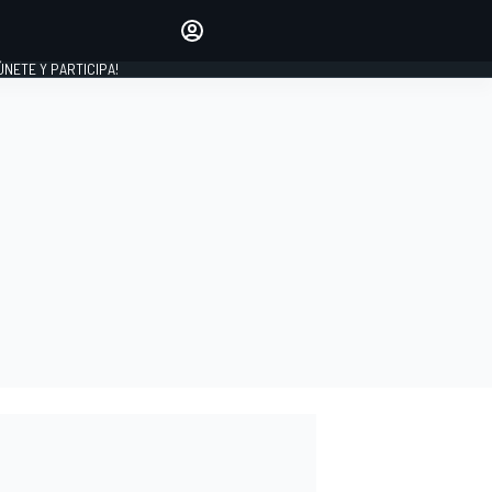
Haz que tu voz se escuche
comentando los artículos
 ÚNETE Y PARTICIPA!
INICIAR SESIÓN
EDICIÓN
ESPAÑA