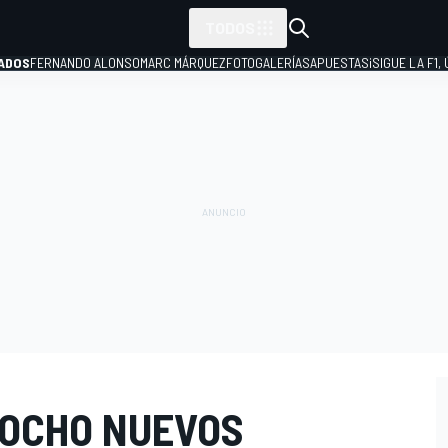
TODOS
ADOS
FERNANDO ALONSO
MARC MÁRQUEZ
FOTOGALERÍAS
APUESTAS
¡SIGUE LA F1,
P
 OCHO NUEVOS