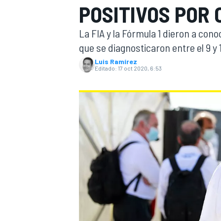
POSITIVOS POR 
INDYCAR
WRC
La FIA y la Fórmula 1 dieron a cono
que se diagnosticaron entre el 9 y 
Luis Ramírez
Editado:
17 oct 2020, 6:53
WEC
FÓRMULA E