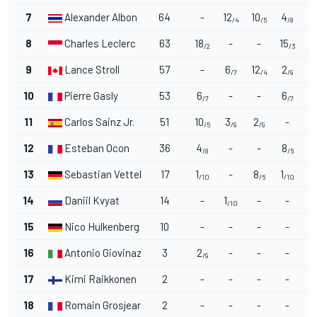
7
Alexander Albon
64
-
12
10
4
10
/4
/5
/8
8
Charles Leclerc
63
18
-
-
15
12
/2
/3
9
Lance Stroll
57
-
6
12
2
8
/7
/4
/9
10
Pierre Gasly
53
6
-
-
6
/7
/7
11
Carlos Sainz Jr.
51
10
3
2
-
/5
/9
/9
12
Esteban Ocon
36
4
-
-
8
4
/8
/6
13
Sebastian Vettel
17
1
-
8
1
/10
/6
/10
14
Daniil Kvyat
14
-
1
-
-
1
/10
/
15
Nico Hulkenberg
10
-
-
-
-
6
16
Antonio Giovinazzi
3
2
-
-
-
/9
17
Kimi Raikkonen
2
-
-
-
-
18
Romain Grosjean
2
-
-
-
-