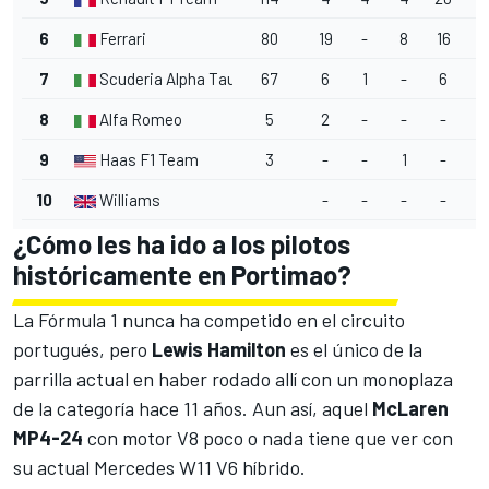
6
Ferrari
80
19
-
8
16
1
7
Scuderia Alpha Tauri
67
6
1
-
6
1
8
Alfa Romeo
5
2
-
-
-
-
9
Haas F1 Team
3
-
-
1
-
-
10
Williams
-
-
-
-
-
¿Cómo les ha ido a los pilotos
históricamente en Portimao?
La Fórmula 1 nunca ha competido en el circuito
portugués, pero
Lewis Hamilton
es el único de la
parrilla actual en haber rodado allí con un monoplaza
de la categoría hace 11 años. Aun así, aquel
McLaren
MP4-24
con motor V8 poco o nada tiene que ver con
su actual Mercedes W11 V6 híbrido.