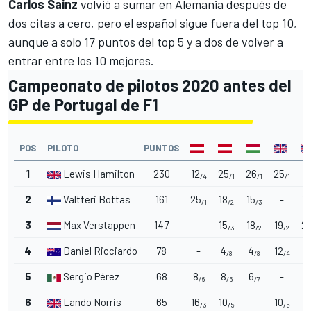
Carlos Sainz
volvió a sumar en Alemania después de
dos citas a cero, pero el español sigue fuera del top 10,
aunque a solo 17 puntos del top 5 y a dos de volver a
entrar entre los 10 mejores.
Campeonato de pilotos 2020 antes del
GP de Portugal de F1
POS
PILOTO
PUNTOS
1
Lewis Hamilton
230
12
25
26
25
19
/4
/1
/1
/1
2
Valtteri Bottas
161
25
18
15
-
15
/1
/2
/3
3
Max Verstappen
147
-
15
18
19
2
/3
/2
/2
4
Daniel Ricciardo
78
-
4
4
12
/8
/8
/4
5
Sergio Pérez
68
8
8
6
-
/6
/6
/7
6
Lando Norris
65
16
10
-
10
2
/3
/5
/5