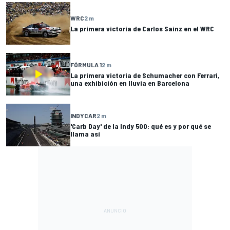
WRC
2 m
La primera victoria de Carlos Sainz en el WRC
FÓRMULA 1
2 m
La primera victoria de Schumacher con Ferrari,
una exhibición en lluvia en Barcelona
INDYCAR
2 m
'Carb Day' de la Indy 500: qué es y por qué se
llama así