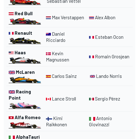
Sebastian Vettel
Red Bull
Max Verstappen
Alex Albon
Renault
Daniel
Esteban Ocon
Ricciardo
Haas
Kevin
Romain Grosjean
Magnussen
McLaren
Carlos Sainz
Lando Norris
Racing
Point
Lance Stroll
Sergio Pérez
Alfa Romeo
Kimi
Antonio
Raikkonen
Giovinazzi
AlphaTauri