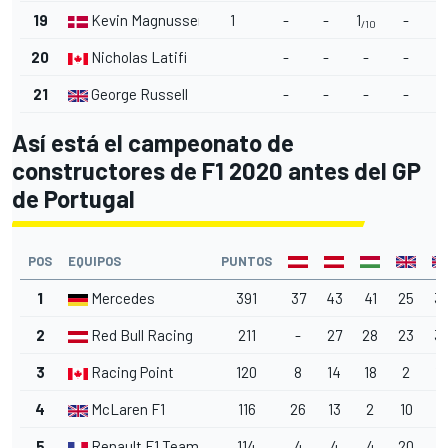
19
Kevin Magnussen
1
-
-
1
-
/10
20
Nicholas Latifi
-
-
-
-
21
George Russell
-
-
-
-
Así está el campeonato de
constructores de F1 2020 antes del GP
de Portugal
POS
EQUIPOS
PUNTOS
1
Mercedes
391
37
43
41
25
3
2
Red Bull Racing
211
-
27
28
23
3
3
Racing Point
120
8
14
18
2
1
4
McLaren F1
116
26
13
2
10
2
5
Renault F1 Team
114
4
4
4
20
4