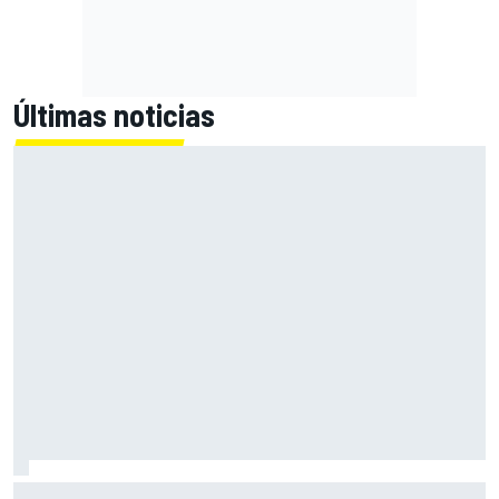
Últimas noticias
Acosta: "El neumático medio trasero nos ayudará mañana