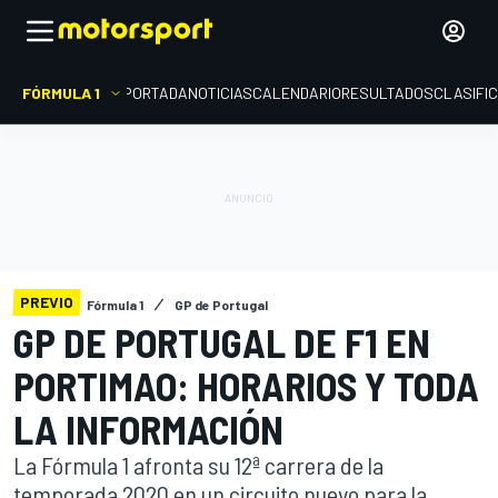
FÓRMULA 1
PORTADA
NOTICIAS
CALENDARIO
RESULTADOS
CLASIFI
PREVIO
Fórmula 1
GP de Portugal
GP DE PORTUGAL DE F1 EN
PORTIMAO: HORARIOS Y TODA
LA INFORMACIÓN
La Fórmula 1 afronta su 12ª carrera de la
temporada 2020 en un circuito nuevo para la