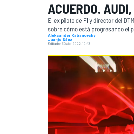
ACUERDO. AUDI,
INDYCAR
WRC
El ex piloto de F1 y director del 
sobre cómo está progresando el 
Aleksander Kabanovsky
Juanjo Sáez
Editado:
30 abr 2022, 12:43
WEC
FÓRMULA E