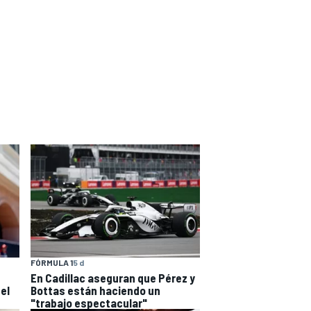
FÓRMULA 1
5 d
En Cadillac aseguran que Pérez y
del
Bottas están haciendo un
"trabajo espectacular"