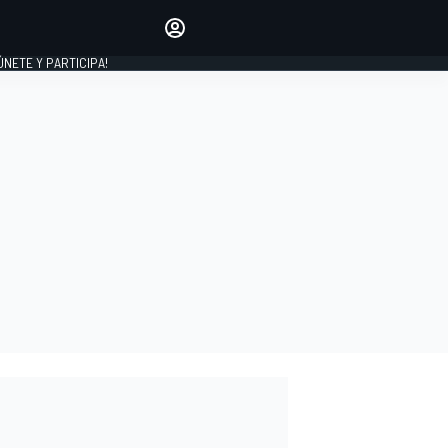
Haz que tu voz se escuche
comentando los artículos
 ÚNETE Y PARTICIPA!
INICIAR SESIÓN
EDICIÓN
ESPAÑA