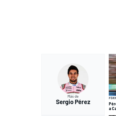
Más de
FÓRM
Sergio Pérez
Pér
a Ca