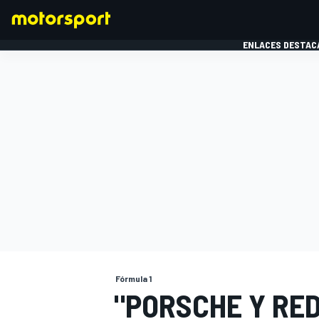
ENLACES DESTAC
FÓRMULA 1
MOTOG
Fórmula 1
"PORSCHE Y RED