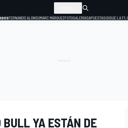
TODOS
ADOS
FERNANDO ALONSO
MARC MÁRQUEZ
FOTOGALERÍAS
APUESTAS
¡SIGUE LA F1,
P
 BULL YA ESTÁN DE