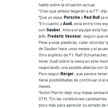
habló sobre la situación actual.
"Creo que ambos llegarán a la F1", dij
"Que yo sepa,
Porsche
y
Red Bull
ya s
"En cuanto a
Audi
, está entre tres e
con
Sauber
. Ahora el equipo está ha
jefe,
Frederic Vasseur
, seguro que e
Pese a esas palabras, cabe recordar 
de Sauber hace unos meses y el acuer
Otro expiloto de F1, Ralf Schumacher
tener Audi sobre la mesa en este mom
negociando una posible alianza con
A
Pero según
Berger
, que parece tener
tiene posibilidades de continuar si el
meses.
"Aston Martin dejó muy malas sensacion
DTM. "En las condiciones cambiantes 
poco más para apreciar su estado de 