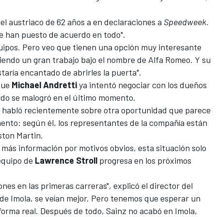
o el austriaco de 62 años a en declaraciones a
Speedweek
.
e han puesto de acuerdo en todo".
quipos. Pero veo que tienen una opción muy interesante
ciendo un gran trabajo bajo el nombre de
Alfa Romeo
. Y su
staría encantado de abrirles la puerta".
que
Michael Andretti
ya intentó negociar con los dueños
do se malogró en el último momento.
, habló recientemente sobre otra oportunidad que parece
ento: según él, los representantes de la compañía están
ston Martin
.
 más información por motivos obvios, esta situación solo
 equipo de
Lawrence Stroll
progresa en los próximos
es en las primeras carreras", explicó el director del
de Imola, se veían mejor. Pero tenemos que esperar un
forma real. Después de todo, Sainz no acabó en Imola,