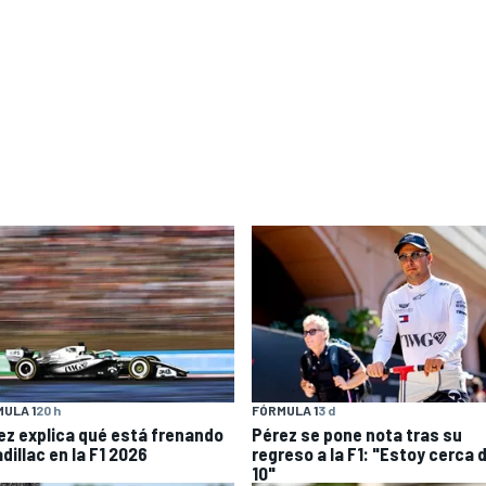
ULA 1
20 h
FÓRMULA 1
3 d
ez explica qué está frenando
Pérez se pone nota tras su
dillac en la F1 2026
regreso a la F1: "Estoy cerca 
10"