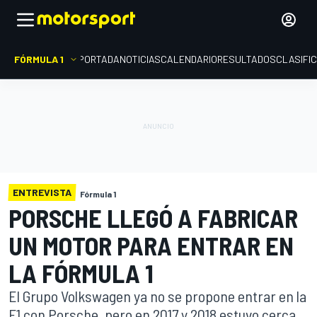
FÓRMULA 1
PORTADA
NOTICIAS
CALENDARIO
RESULTADOS
CLASIFI
ENTREVISTA
Fórmula 1
PORSCHE LLEGÓ A FABRICAR
UN MOTOR PARA ENTRAR EN
LA FÓRMULA 1
El Grupo Volkswagen ya no se propone entrar en la
F1 con Porsche, pero en 2017 y 2018 estuvo cerca