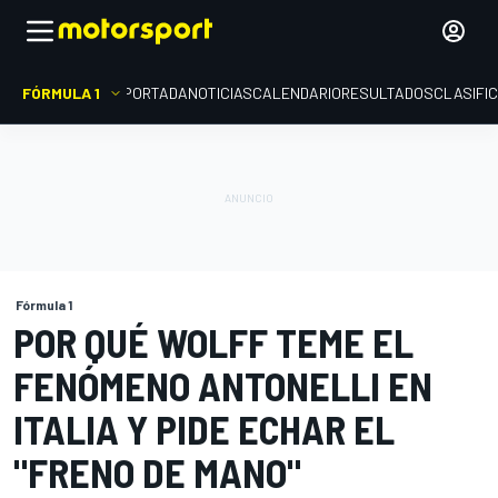
FÓRMULA 1
PORTADA
NOTICIAS
CALENDARIO
RESULTADOS
CLASIFI
Fórmula 1
POR QUÉ WOLFF TEME EL
FENÓMENO ANTONELLI EN
ITALIA Y PIDE ECHAR EL
"FRENO DE MANO"