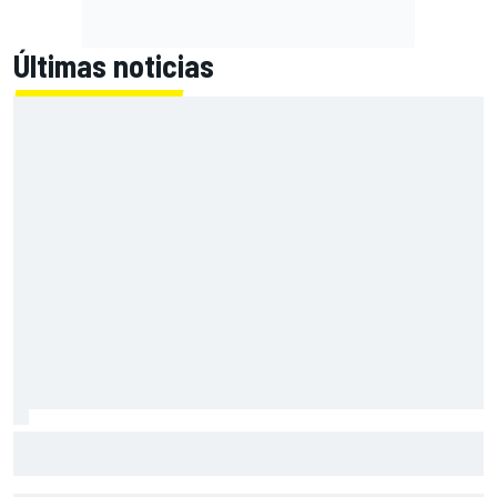
Últimas noticias
Primera mitad de año como equipo oficial: Audi mejoara a
Sauber "en todos los aspectos"