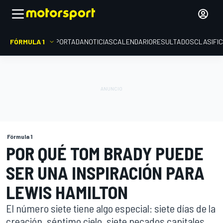
FÓRMULA 1
PORTADA
NOTICIAS
CALENDARIO
RESULTADOS
CLASIFI
Fórmula 1
POR QUÉ TOM BRADY PUEDE
SER UNA INSPIRACIÓN PARA
LEWIS HAMILTON
El número siete tiene algo especial: siete días de la
creación, séptimo cielo, siete pecados capitales.