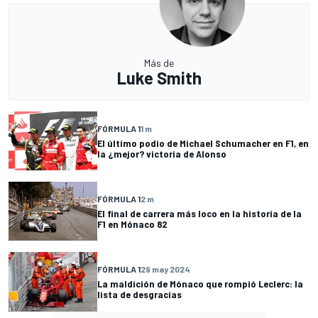
Más de
Luke Smith
FÓRMULA 1
1 m
El último podio de Michael Schumacher en F1, en
la ¿mejor? victoria de Alonso
FÓRMULA 1
2 m
El final de carrera más loco en la historia de la
F1 en Mónaco 82
FÓRMULA 1
29 may 2024
La maldición de Mónaco que rompió Leclerc: la
lista de desgracias