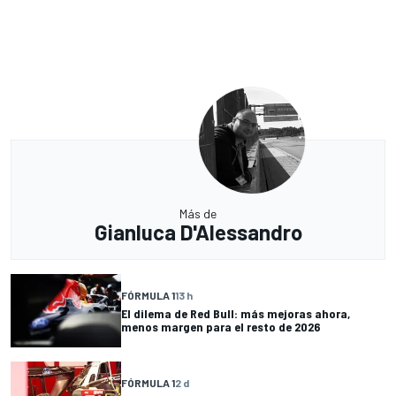
Más de
Gianluca D'Alessandro
FÓRMULA 1
13 h
El dilema de Red Bull: más mejoras ahora,
menos margen para el resto de 2026
FÓRMULA 1
2 d