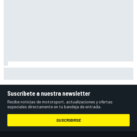
El gran dilema de Ferrari según un experto: ¿libertad a sus
pilotos o pensar ya en el Mundial?
Suscríbete a nuestra newsletter
Recibe noticias de motorsport, actualizaciones y ofertas
especiales directamente en tu bandeja de entrada.
SUSCRIBIRSE