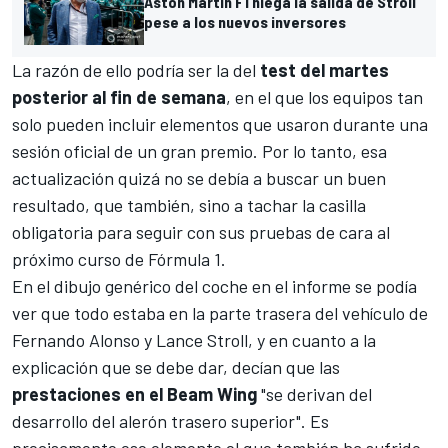
Aston Martin F1 niega la salida de Stroll
pese a los nuevos inversores
La razón de ello podría ser la del
test del martes
posterior al fin de semana
, en el que los equipos tan
solo pueden incluir elementos que usaron durante una
sesión oficial de un gran premio. Por lo tanto, esa
actualización quizá no se debía a buscar un buen
resultado, que también, sino a tachar la casilla
obligatoria para seguir con sus pruebas de cara al
próximo curso de
Fórmula 1
.
En el dibujo genérico del coche en el informe se podía
ver que todo estaba en la parte trasera del vehículo de
Fernando Alonso
y
Lance Stroll
, y en cuanto a la
explicación que se debe dar, decían que las
prestaciones en el Beam Wing
"se derivan del
desarrollo del alerón trasero superior". Es
precisamente ese elemento el que también ha sufrido