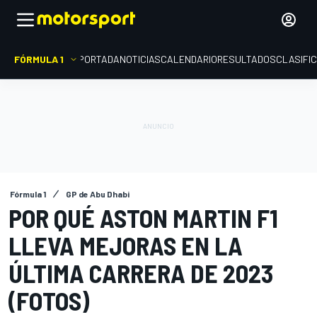
FÓRMULA 1
PORTADA
NOTICIAS
CALENDARIO
RESULTADOS
CLASIFI
Fórmula 1
GP de Abu Dhabi
POR QUÉ ASTON MARTIN F1
LLEVA MEJORAS EN LA
ÚLTIMA CARRERA DE 2023
(FOTOS)