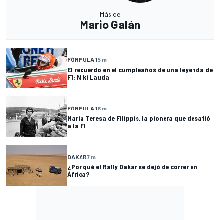
Más de
Mario Galán
FÓRMULA 1
5 m
El recuerdo en el cumpleaños de una leyenda de
F1: Niki Lauda
FÓRMULA 1
6 m
Maria Teresa de Filippis, la pionera que desafió
a la F1
DAKAR
7 m
¿Por qué el Rally Dakar se dejó de correr en
África?