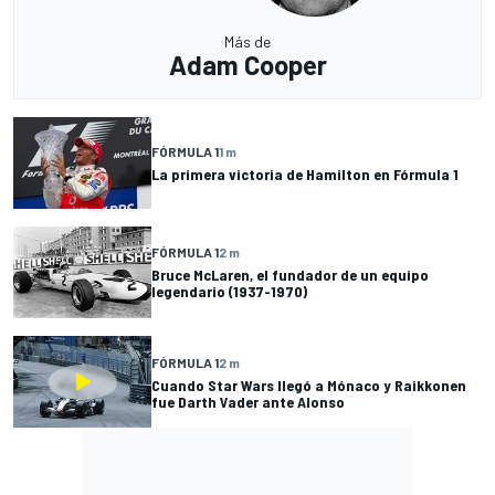
Más de
Adam Cooper
FÓRMULA 1
1 m
La primera victoria de Hamilton en Fórmula 1
FÓRMULA 1
2 m
Bruce McLaren, el fundador de un equipo
legendario (1937-1970)
FÓRMULA 1
2 m
Cuando Star Wars llegó a Mónaco y Raikkonen
fue Darth Vader ante Alonso