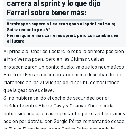
carrera al sprint y lo que dijo
Ferrari sobre tener más:
Verstappen supera a Leclerc y gana al sprint en Imola;
Sainz remonta y es 4º
Ferrari quiere más carreras sprint, pero con cambios en
el futuro
Al principio,
Charles Leclerc
le robó la primera posición
a
Max Verstappen
, pero en las últimas vueltas
protagonizaron un bonito duelo, ya que los neumáticos
Pirelli del
Ferrari
no aguantaron como deseaban los de
Maranello en las 21 vueltas de la sprint, demostrando
que la gestión es clave.
Si no hubiera salido el coche de seguridad por el
incidente entre
Pierre Gasly
y
Guanyu Zhou
podría
haber sido incluso más importante, pero también vimos
acción por detrás, con
Sergio Pérez
remontando desde
la 7ª a la 3ª posición, y con
Carlos Sainz
haciendo lo