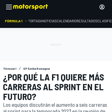
FÓRMULA 1
PORTADA
NOTICIAS
CALENDARIO
RESULTADOS
CLASIFI
Fórmula 1
GP Emilia Romagna
¿POR QUÉ LA F1 QUIERE MÁS
CARRERAS AL SPRINT EN EL
FUTURO?
Los equipos discutirán el aumento a seis carreras
al sprint para la temporada 2023 en la reunión de