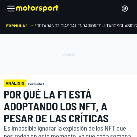
FÓRMULA 1
PORTADA
NOTICIAS
CALENDARIO
RESULTADOS
CLASIFI
ANÁLISIS
Fórmula 1
POR QUÉ LA F1 ESTÁ
ADOPTANDO LOS NFT, A
PESAR DE LAS CRÍTICAS
Es imposible ignorar la explosión de los NFT que
nos rodea en este momento, ya que cada semana