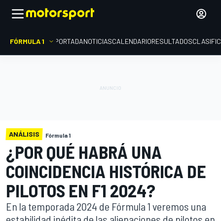
FÓRMULA 1
PORTADA
NOTICIAS
CALENDARIO
RESULTADOS
CLASIFI
ANÁLISIS
Fórmula 1
¿POR QUÉ HABRÁ UNA
COINCIDENCIA HISTÓRICA DE
PILOTOS EN F1 2024?
En la temporada 2024 de Fórmula 1 veremos una
estabilidad inédita de las alienaciones de pilotos en