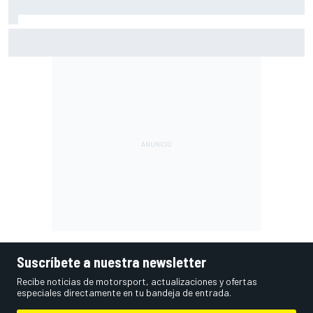
Así vivimos la Práctica de MotoGP en Silverstone (Gran
Bretaña), con Live Timing
Suscríbete a nuestra newsletter
Recibe noticias de motorsport, actualizaciones y ofertas
especiales directamente en tu bandeja de entrada.