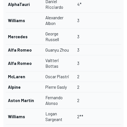
Daniel
AlphaTauri
4*
Ricciardo
Alexander
Williams
3
Albon
George
Mercedes
3
Russell
Alfa Romeo
Guanyu Zhou
3
Valtteri
Alfa Romeo
3
Bottas
McLaren
Oscar Piastri
2
Alpine
Pierre Gasly
2
Fernando
Aston Martin
2
Alonso
Logan
Williams
2**
Sargeant