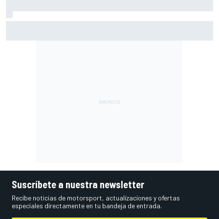
Márquez: "En la tercera vuelta he intentado un arreón y he
visto que ya no tenía neumático"
Suscríbete a nuestra newsletter
Recibe noticias de motorsport, actualizaciones y ofertas
especiales directamente en tu bandeja de entrada.