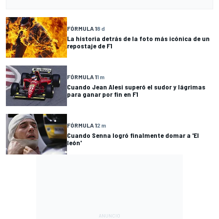
FÓRMULA 1
8 d
La historia detrás de la foto más icónica de un
repostaje de F1
FÓRMULA 1
1 m
Cuando Jean Alesi superó el sudor y lágrimas
para ganar por fin en F1
FÓRMULA 1
2 m
Cuando Senna logró finalmente domar a 'El
león'