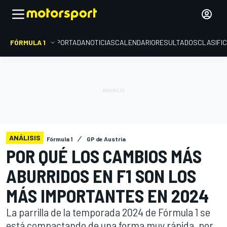
FÓRMULA 1
PORTADA
NOTICIAS
CALENDARIO
RESULTADOS
CLASIFI
ANÁLISIS
Fórmula 1
GP de Austria
POR QUÉ LOS CAMBIOS MÁS
ABURRIDOS EN F1 SON LOS
MÁS IMPORTANTES EN 2024
La parrilla de la temporada 2024 de Fórmula 1 se
está compactando de una forma muy rápida, por