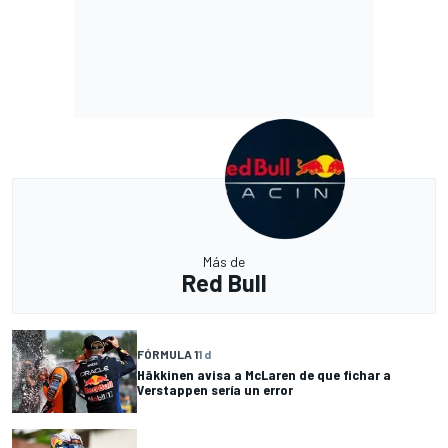
Más de
Red Bull
FÓRMULA 1
1 d
Häkkinen avisa a McLaren de que fichar a
Verstappen sería un error