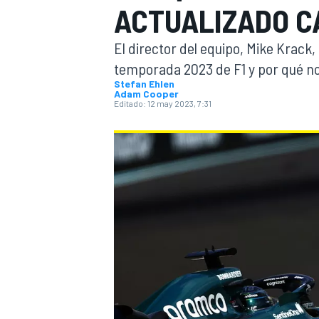
ACTUALIZADO CA
INDYCAR
WRC
El director del equipo, Mike Krack,
temporada 2023 de F1 y por qué n
Stefan Ehlen
Adam Cooper
Editado:
12 may 2023, 7:31
WEC
FÓRMULA E