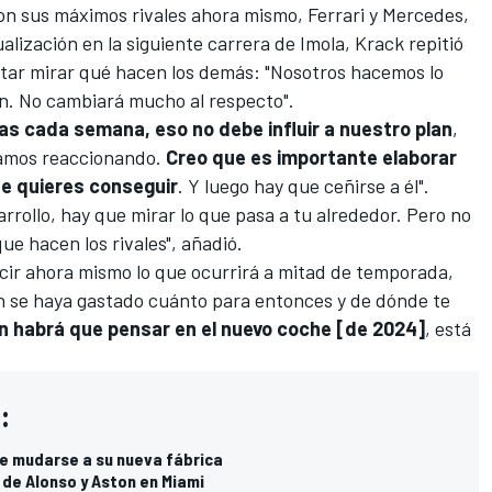
on sus máximos rivales ahora mismo, Ferrari y Mercedes,
lización en la siguiente carrera de
Imola
, Krack repitió
ntar mirar qué hacen los demás: "Nosotros hacemos lo
n. No cambiará mucho al respecto".
as cada semana, eso no debe influir a nuestro plan
,
íamos reaccionando.
Creo que es importante elaborar
que quieres conseguir
. Y luego hay que ceñirse a él".
rrollo, hay que mirar lo que pasa a tu alrededor. Pero no
ue hacen los rivales", añadió.
cir ahora mismo lo que ocurrirá
a mitad de temporada
,
n se haya gastado cuánto para entonces y de dónde te
 habrá que pensar en el nuevo coche [de 2024]
, está
:
de mudarse a su nueva fábrica
' de Alonso y Aston en Miami