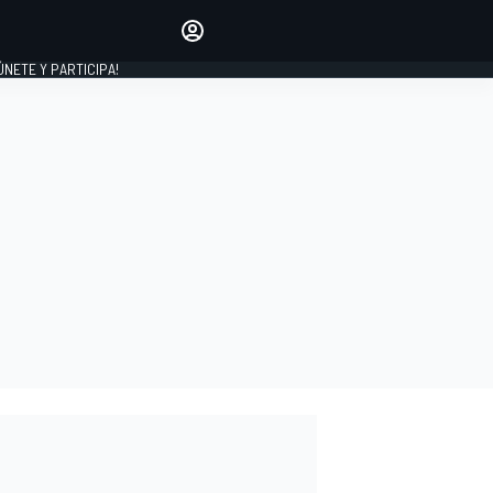
Haz que tu voz se escuche
comentando los artículos
 ÚNETE Y PARTICIPA!
INICIAR SESIÓN
EDICIÓN
ESPAÑA