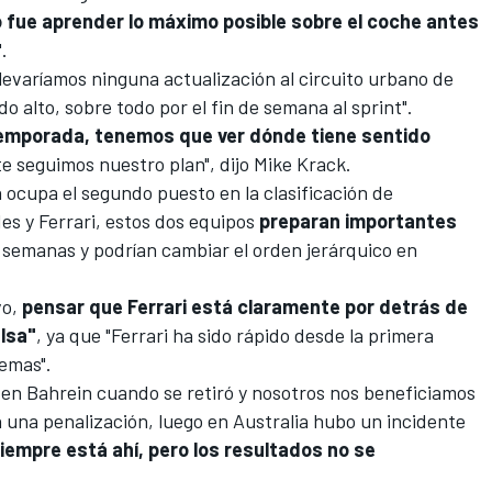
vo fue aprender lo máximo posible sobre el coche antes
.
llevaríamos ninguna actualización al
circuito urbano de
do alto, sobre todo por el fin de semana al sprint".
emporada, tenemos que ver dónde tiene sentido
e seguimos nuestro plan", dijo Mike Krack.
 ocupa el segundo puesto en la
clasificación de
des
y
Ferrari
, estos dos equipos
preparan importantes
 semanas y podrían cambiar el orden jerárquico en
vo,
pensar que Ferrari está claramente por detrás de
lsa"
, ya que "Ferrari ha sido rápido desde la primera
lemas".
 en
Bahrein
cuando se retiró y nosotros nos beneficiamos
 una penalización, luego en
Australia
hubo un incidente
siempre está ahí, pero los resultados no se