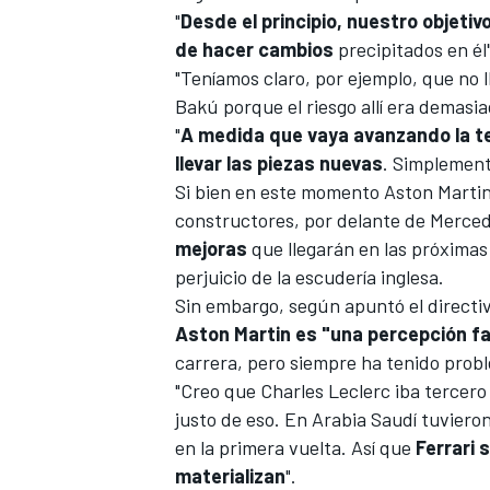
"
Desde el principio, nuestro objeti
de hacer cambios
precipitados en él"
"Teníamos claro, por ejemplo, que no 
Bakú
porque el riesgo allí era demasia
"
A medida que vaya avanzando la t
llevar las piezas nuevas
. Simplement
Si bien en este momento Aston Martin
constructores
, por delante de
Merce
mejoras
que llegarán en las próximas
perjuicio de la escudería inglesa.
Sin embargo, según apuntó el directi
Aston Martin es "una percepción fa
carrera, pero siempre ha tenido prob
"Creo que
Charles Leclerc
iba tercero
justo de eso. En
Arabia Saudí
tuvieron
en la primera vuelta. Así que
Ferrari 
materializan
".