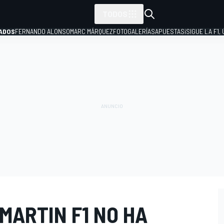
TODOS
ADOS
FERNANDO ALONSO
MARC MÁRQUEZ
FOTOGALERÍAS
APUESTAS
¡SIGUE LA F1,
P
MARTIN F1 NO HA