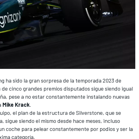
ng
ha sido la gran sorpresa de la temporada 2023 de
de cinco grandes premios disputados sigue siendo igual
paña, pese a no estar constantemente instalando nuevas
la
Mike Krack
.
uipo, el plan de la estructura de Silverstone,
que se
a
, sigue siendo el mismo desde hace meses, incluso
un coche para pelear constantemente por podios y ser la
xima categoría.