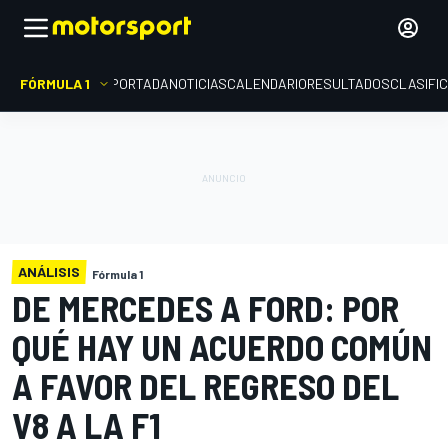
FÓRMULA 1
PORTADA
NOTICIAS
CALENDARIO
RESULTADOS
CLASIFI
ANÁLISIS
Fórmula 1
DE MERCEDES A FORD: POR
QUÉ HAY UN ACUERDO COMÚN
A FAVOR DEL REGRESO DEL
V8 A LA F1