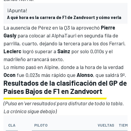
¡Apunta!
A qué hora es la carrera de F1 de Zandvoort y cómo verla
La ausencia de Pérez en la Q3 la aprovechó
Pierre
Gasly
para colocar al
AlphaTauri
en segunda fila de
parrilla, cuarto, dejando la tercera para los dos
Ferrari
.
Leclerc
logró superar a
Sainz
por solo 0,010s y el
madrileño arrancará sexto.
Lo mismo pasó en
Alpine
, donde a la hora de la verdad
Ocon
fue 0,023s más rápido que
Alonso
, que saldrá 9º.
Resultados de la clasificación del GP de
Países Bajos de F1 en Zandvoort
(Pulsa en 'ver resultados' para disfrutar de toda la tabla.
La crónica sigue debajo)
CLA
PILOTO
VUELTAS
TIEMP