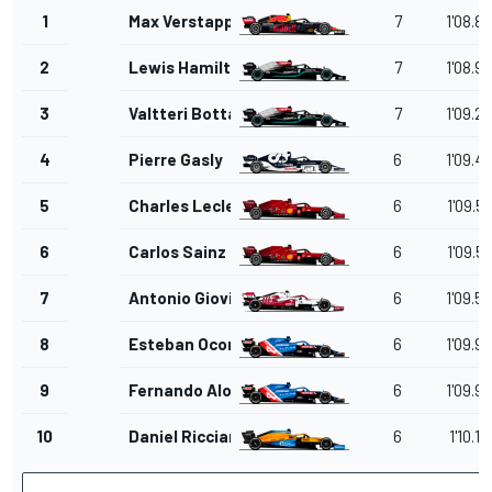
1
Max Verstappen
7
1'08.8
2
Lewis Hamilton
7
1'08.9
3
Valtteri Bottas
7
1'09.2
4
Pierre Gasly
6
1'09.4
5
Charles Leclerc
6
1'09.5
6
Carlos Sainz Jr.
6
1'09.5
7
Antonio Giovinazzi
6
1'09.5
8
Esteban Ocon
6
1'09.9
9
Fernando Alonso
6
1'09.9
10
Daniel Ricciardo
6
1'10.16