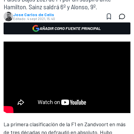
Hamilton. Sainz saldrá 6º y Alonso, 9º.
Jose Carlos de Celis
Editado:
4 sept 2021, 15:40
AÑADIR COMO FUENTE PRINCIPAL
La primera clasificación de la F1 en
Zandvoort
en más
de tres décadas no defraudó en absoluto. Hubo