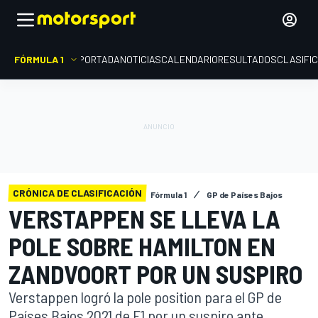
FÓRMULA 1
PORTADA
NOTICIAS
CALENDARIO
RESULTADOS
CLASIFI
CRÓNICA DE CLASIFICACIÓN
Fórmula 1
GP de Países Bajos
VERSTAPPEN SE LLEVA LA
POLE SOBRE HAMILTON EN
ZANDVOORT POR UN SUSPIRO
Verstappen logró la pole position para el GP de
Países Bajos 2021 de F1 por un suspiro ante