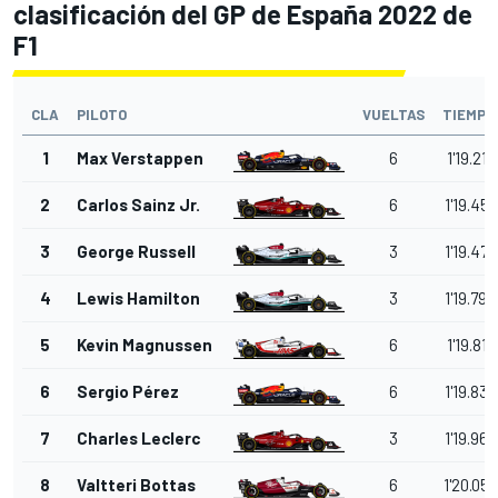
clasificación del GP de España 2022 de
F1
CLA
PILOTO
VUELTAS
TIEMPO
1
Max Verstappen
6
1'19.219
2
Carlos Sainz Jr.
6
1'19.453
3
George Russell
3
1'19.470
4
Lewis Hamilton
3
1'19.794
5
Kevin Magnussen
6
1'19.810
6
Sergio Pérez
6
1'19.830
7
Charles Leclerc
3
1'19.969
8
Valtteri Bottas
6
1'20.053