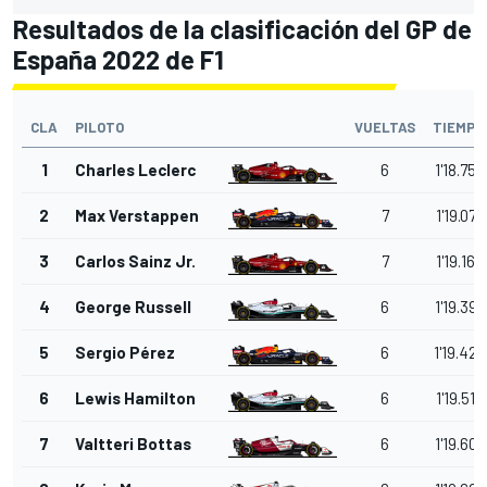
Resultados de la clasificación del GP de
España 2022 de F1
CLA
PILOTO
VUELTAS
TIEMPO
1
Charles Leclerc
6
1'18.750
2
Max Verstappen
7
1'19.073
3
Carlos Sainz Jr.
7
1'19.166
4
George Russell
6
1'19.393
5
Sergio Pérez
6
1'19.420
6
Lewis Hamilton
6
1'19.512
7
Valtteri Bottas
6
1'19.608