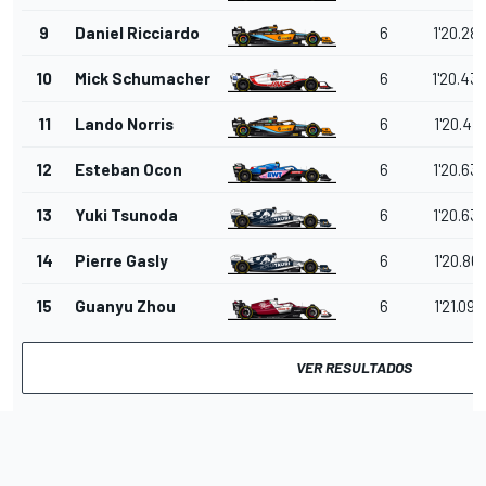
9
Daniel Ricciardo
6
1'20.287
10
Mick Schumacher
6
1'20.43
11
Lando Norris
6
1'20.471
12
Esteban Ocon
6
1'20.63
13
Yuki Tsunoda
6
1'20.63
14
Pierre Gasly
6
1'20.861
15
Guanyu Zhou
6
1'21.094
VER RESULTADOS