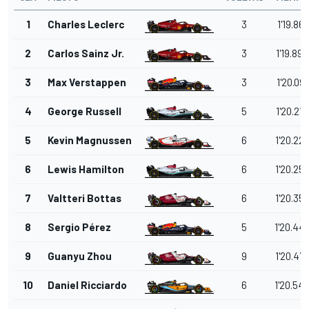
1
Charles Leclerc
3
1'19.861
2
Carlos Sainz Jr.
3
1'19.892
3
Max Verstappen
3
1'20.091
4
George Russell
5
1'20.218
5
Kevin Magnussen
6
1'20.227
6
Lewis Hamilton
6
1'20.25
7
Valtteri Bottas
6
1'20.35
8
Sergio Pérez
5
1'20.44
9
Guanyu Zhou
9
1'20.47
10
Daniel Ricciardo
6
1'20.54