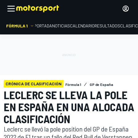
FÓRMULA 1
PORTADA
NOTICIAS
CALENDARIO
RESULTADOS
CLASIFI
CRÓNICA DE CLASIFICACIÓN
Fórmula 1
GP de España
LECLERC SE LLEVA LA POLE
EN ESPAÑA EN UNA ALOCADA
CLASIFICACIÓN
Leclerc se llevó la pole position del GP de España
2022 de F1 tras un fallo del Red Bull de Verstappen.