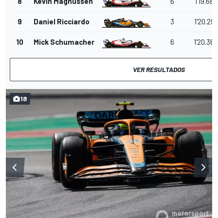
8
Kevin Magnussen
6
1'19.682
9
Daniel Ricciardo
3
1'20.297
10
Mick Schumacher
6
1'20.368
VER RESULTADOS
18