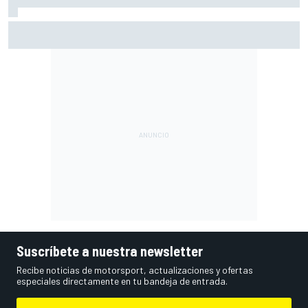
Vowles defiende el proyecto de Williams pese a sus pobres
resultados en 2026
Suscríbete a nuestra newsletter
Recibe noticias de motorsport, actualizaciones y ofertas
especiales directamente en tu bandeja de entrada.