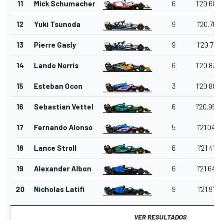
11
Mick Schumacher
6
1'20.68
12
Yuki Tsunoda
9
1'20.707
13
Pierre Gasly
9
1'20.719
14
Lando Norris
6
1'20.83
15
Esteban Ocon
3
1'20.88
16
Sebastian Vettel
6
1'20.95
17
Fernando Alonso
5
1'21.043
18
Lance Stroll
6
1'21.418
19
Alexander Albon
6
1'21.645
20
Nicholas Latifi
9
1'21.915
VER RESULTADOS