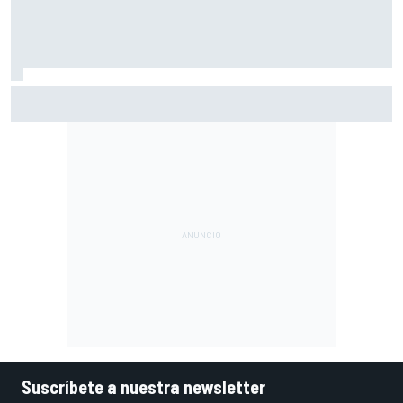
Márquez: "El año pasado marcaba la diferencia en puntos
en los que ahora voy algo peor"
Suscríbete a nuestra newsletter