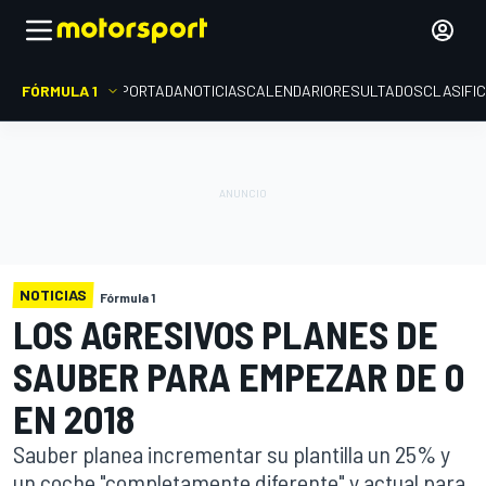
FÓRMULA 1
PORTADA
NOTICIAS
CALENDARIO
RESULTADOS
CLASIFI
NOTICIAS
Fórmula 1
LOS AGRESIVOS PLANES DE
SAUBER PARA EMPEZAR DE 0
EN 2018
Sauber planea incrementar su plantilla un 25% y
un coche "completamente diferente" y actual para