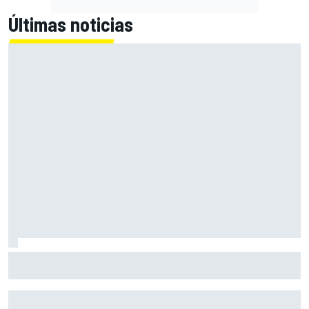
Últimas noticias
Bagnaia: "Este año no sé todo sobre mi moto, entro en
pista y simplemente piloto lo que tengo"