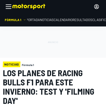
FÓRMULA 1
PORTADA
NOTICIAS
CALENDARIO
RESULTADOS
CLASIFI
NOTICIAS
Fórmula 1
LOS PLANES DE RACING
BULLS F1 PARA ESTE
INVIERNO: TEST Y 'FILMING
DAY'