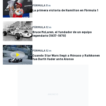
FÓRMULA 1
1 m
La primera victoria de Hamilton en Fórmula 1
FÓRMULA 1
2 m
Bruce McLaren, el fundador de un equipo
legendario (1937-1970)
FÓRMULA 1
2 m
Cuando Star Wars llegó a Mónaco y Raikkonen
fue Darth Vader ante Alonso