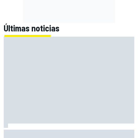
Últimas noticias
Bagnaia: "Este año no sé todo sobre mi moto, entro en