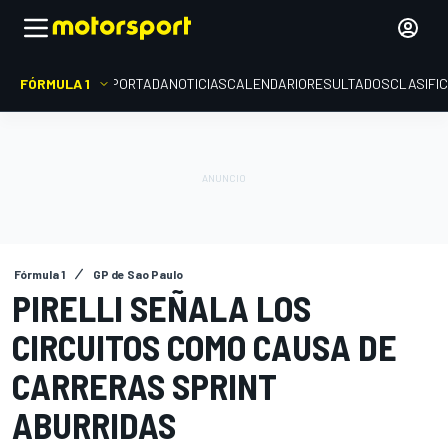
FÓRMULA 1
PORTADA
NOTICIAS
CALENDARIO
RESULTADOS
CLASIFI
Fórmula 1
GP de Sao Paulo
PIRELLI SEÑALA LOS
CIRCUITOS COMO CAUSA DE
CARRERAS SPRINT
ABURRIDAS