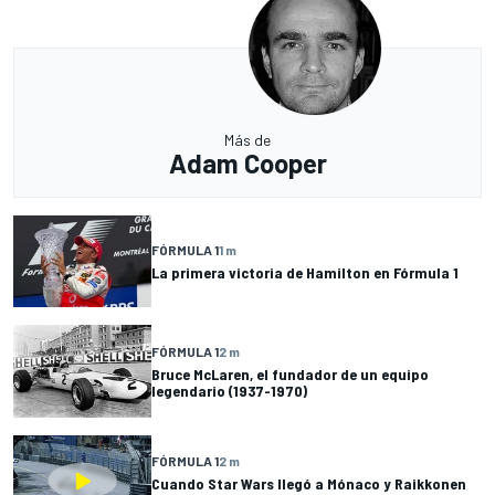
Más de
Adam Cooper
FÓRMULA 1
1 m
La primera victoria de Hamilton en Fórmula 1
FÓRMULA 1
2 m
Bruce McLaren, el fundador de un equipo
legendario (1937-1970)
FÓRMULA 1
2 m
Cuando Star Wars llegó a Mónaco y Raikkonen