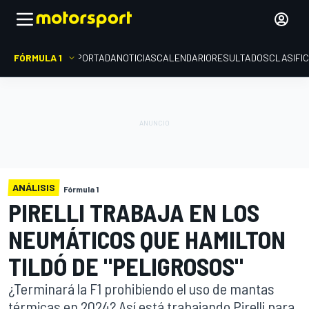
FÓRMULA 1
PORTADA
NOTICIAS
CALENDARIO
RESULTADOS
CLASIFI
ANÁLISIS
Fórmula 1
PIRELLI TRABAJA EN LOS
NEUMÁTICOS QUE HAMILTON
TILDÓ DE "PELIGROSOS"
¿Terminará la F1 prohibiendo el uso de mantas
térmicas en 2024? Así está trabajando Pirelli para