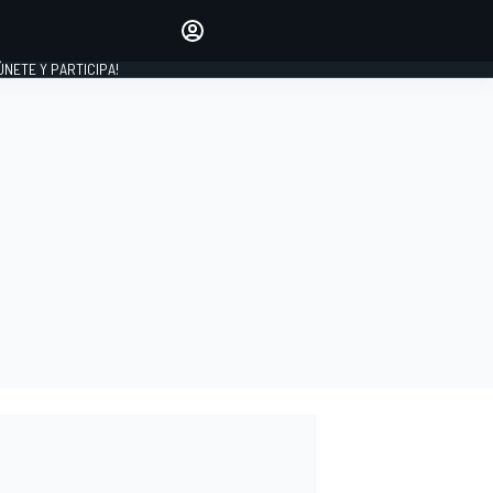
Haz que tu voz se escuche
comentando los artículos
 ÚNETE Y PARTICIPA!
INICIAR SESIÓN
EDICIÓN
ESPAÑA