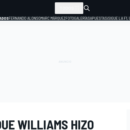
TODOS
ADOS
FERNANDO ALONSO
MARC MÁRQUEZ
FOTOGALERÍAS
APUESTAS
¡SIGUE LA F1,
P
QUE WILLIAMS HIZO