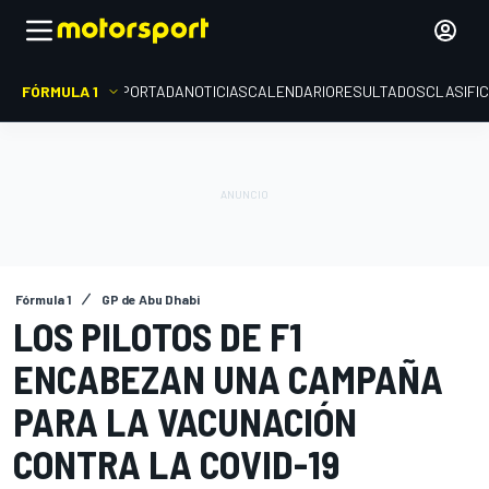
FÓRMULA 1
PORTADA
NOTICIAS
CALENDARIO
RESULTADOS
CLASIFI
Fórmula 1
GP de Abu Dhabi
LOS PILOTOS DE F1
ENCABEZAN UNA CAMPAÑA
PARA LA VACUNACIÓN
CONTRA LA COVID-19