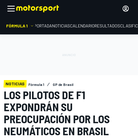
FÓRMULA 1
PORTADA
NOTICIAS
CALENDARIO
RESULTADOS
CLASIFI
NOTICIAS
Fórmula 1
GP de Brasil
LOS PILOTOS DE F1
EXPONDRÁN SU
PREOCUPACIÓN POR LOS
NEUMÁTICOS EN BRASIL