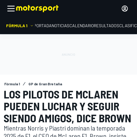
FÓRMULA 1
PORTADA
NOTICIAS
CALENDARIO
RESULTADOS
CLASIFI
Fórmula 1
GP de Gran Bretaña
LOS PILOTOS DE MCLAREN
PUEDEN LUCHAR Y SEGUIR
SIENDO AMIGOS, DICE BROWN
Mientras Norris y Piastri dominan la temporada
2025 de F1, el CEO de McLaren F1, Brown, insiste