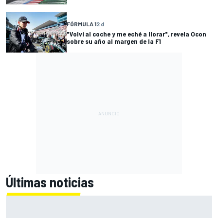
FÓRMULA 1
2 d
"Volví al coche y me eché a llorar", revela Ocon
sobre su año al margen de la F1
Últimas noticias